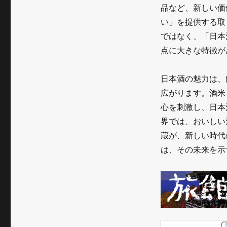
る
品など、新しい価
新
い」を提供する取
ではなく、「日本
し
点に大きな特徴が
い
価
日本酒の魅力は、
値
広がります。酒米
心を刺激し、日本
に
界では、おいしい
蔵が、新しい時代
は、その未来を示