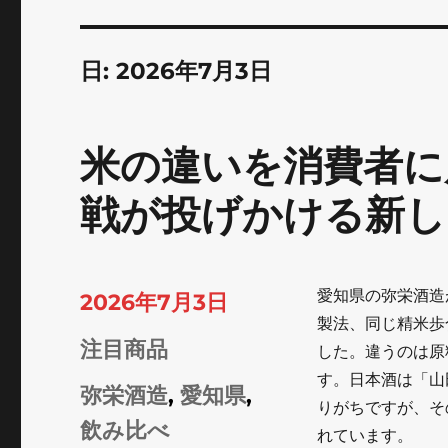
日:
2026年7月3日
米の違いを消費者に
戦が投げかける新し
愛知県の弥栄酒造
投
2026年7月3日
製法、同じ精米歩
稿
カ
注目商品
した。違うのは原
日:
す。日本酒は「山
テ
タ
弥栄酒造
,
愛知県
,
りがちですが、そ
ゴ
グ
飲み比べ
れています。