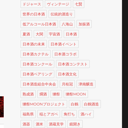
ドジャース
ヴィンテージ
七賢
世界の日本酒
伝統的酒造り
低アルコール日本酒
八海山
加振酒
夏酒
大関
宇宙酒
日本酒
日本酒の未来
日本酒イベント
日本酒カクテル
日本酒コラボ
日本酒コンクール
日本酒コンテスト
日本酒ペアリング
日本酒文化
日本酒造組合中央会
月桂冠
津南醸造
熟成酒
燗酒
獺祭
獺祭MOON
獺祭MOONプロジェクト
白鶴
白鶴酒造
福島県
稲とアガベ
角打ち
酒ハイ
酒器
酒米
酒蔵見学
鏡開き