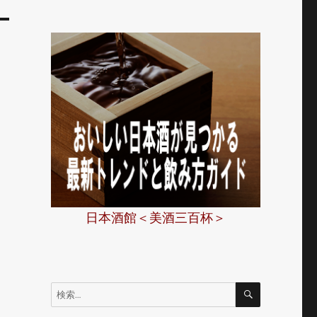
日本酒館＜美酒三百杯＞
ま
検
検
索
索: