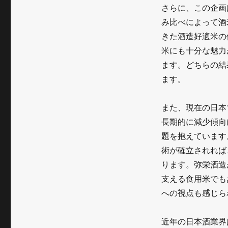
～
さらに、この企画
弥
み比べによって酒
栄
きた酒造好適米の
米にも十分な魅力
酒
ます。どちらの結
造
ます。
の
挑
また、現在の日本
長期的に減少傾向
戦
題を抱えています
が
術が確立されれば
投
ります。弥栄酒造
げ
支える食用米でも
への視点も感じら
か
け
近年の日本酒業界