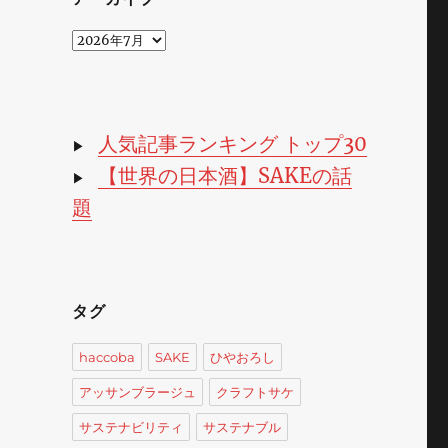
ア
ー
カ
イ
ブ
人気記事ランキング トップ30
▶
【世界の日本酒】SAKEの話
▶
題
タグ
haccoba
SAKE
ひやおろし
アッサンブラージュ
クラフトサケ
サステナビリティ
サステナブル