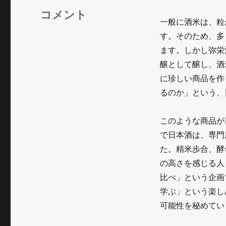
リ
米
コメント
ー
一般に酒米は、粒
の
す。そのため、多
違
ます。しかし弥栄
醸として醸し、酒
い
に珍しい商品を作
を
るのか」という、
消
費
このような商品が
で日本酒は、専門
者
た。精米歩合、酵
に
の高さを感じる人
届
比べ」という企画
け
学ぶ」という楽し
可能性を秘めてい
る