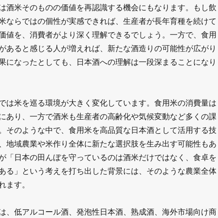
は酒米そのものの価値を再認識する機会にもなります。もし飲
米ならではの個性が実感できれば、生産者が長年育種を続けて
価値を、消費者がより深く理解できるでしょう。一方で、食用
があると感じる人が増えれば、新たな酒造りの可能性が広がり
果になったとしても、日本酒への理解は一段深まることになり
では米を巡る環境が大きく変化しています。食用米の消費量は
にあり、一方で酒米も生産者の高齢化や気候変動など多くの課
。そのような中で、食用米を高品質な日本酒として活用する技
、地域農業や米作り全体に新たな選択肢を生み出す可能性もあ
が「日本の田んぼを守っているのは酒米だけではなく、食卓を
ある」という考えを打ち出した背景には、そのような農業全体
れます。
は、低アルコール酒、発泡性日本酒、熟成酒、海外市場向け商