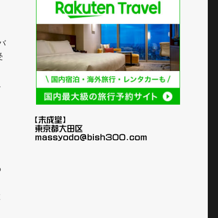
ウバ
受
こ
の
佐