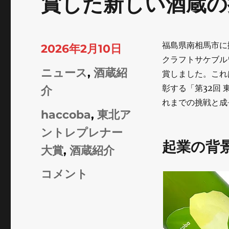
賞した新しい酒蔵の
福島県南相馬市に拠点を
投
2026年2月10日
クラフトサケブル
稿
カ
ニュース
,
酒蔵紹
賞しました。これ
日:
彰する「第32回
テ
介
れまでの挑戦と成
ゴ
タ
haccoba
,
東北ア
リ
グ
ントレプレナー
ー
起業の背
大賞
,
酒蔵紹介
≪haccoba≫
コメント
東
北
ア