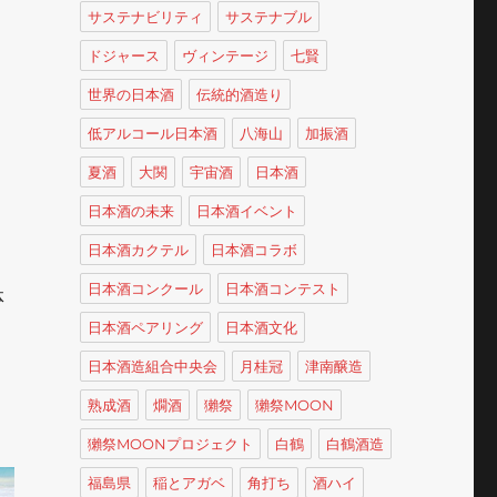
サステナビリティ
サステナブル
ドジャース
ヴィンテージ
七賢
世界の日本酒
伝統的酒造り
低アルコール日本酒
八海山
加振酒
夏酒
大関
宇宙酒
日本酒
日本酒の未来
日本酒イベント
日本酒カクテル
日本酒コラボ
日本酒コンクール
日本酒コンテスト
体
日本酒ペアリング
日本酒文化
日本酒造組合中央会
月桂冠
津南醸造
熟成酒
燗酒
獺祭
獺祭MOON
獺祭MOONプロジェクト
白鶴
白鶴酒造
福島県
稲とアガベ
角打ち
酒ハイ