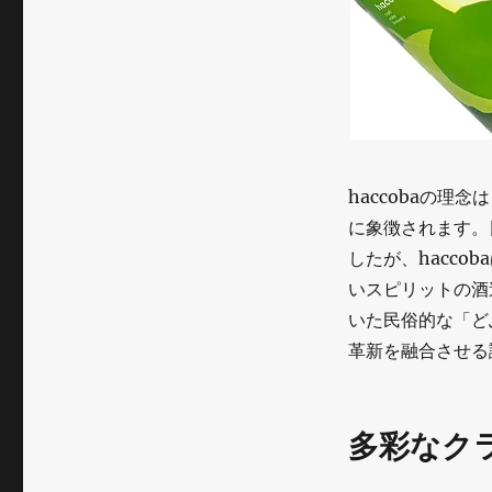
ン
ト
レ
プ
レ
haccobaの
ナ
に象徴されます。
したが、hacc
ー
いスピリットの酒
大
いた民俗的な「ど
賞
革新を融合させる
を
受
多彩なクラ
賞