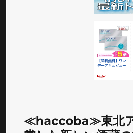
値
に
≪haccoba≫東