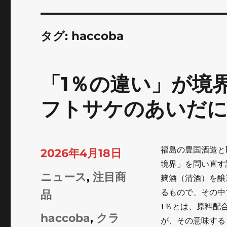
タグ:
haccoba
「1％の違い」が境界
フトサケのあいだに
福島の豊国酒造と
投
2026年4月18日
境界」を問い直す
稿
カ
ニュース
,
注目商
麹酒（清酒）を醸造
日:
るもので、その中
テ
品
1％とは、原料配
ゴ
タ
haccoba
,
クラ
が、その意味する