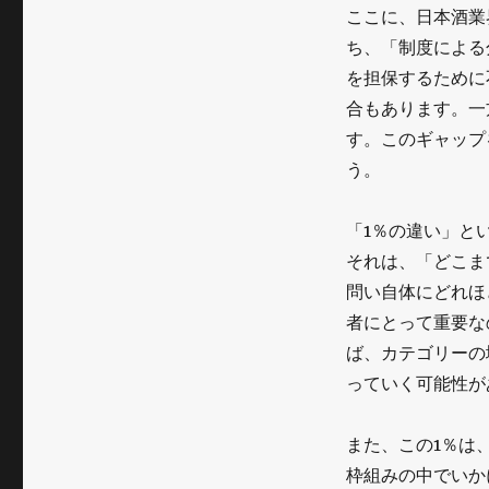
揺
ここに、日本酒業
ら
ち、「制度による
す
を担保するために
合もあります。一
～
す。このギャップ
清
う。
酒
と
「1％の違い」と
それは、「どこま
ク
問い自体にどれほ
ラ
者にとって重要な
フ
ば、カテゴリーの
ト
っていく可能性が
サ
また、この1％は
ケ
枠組みの中でいか