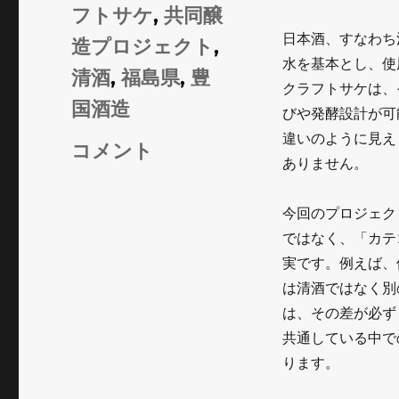
リ
グ
フトサケ
,
共同醸
ー
日本酒、すなわち
造プロジェクト
,
水を基本とし、使
清酒
,
福島県
,
豊
クラフトサケは、
国酒造
びや発酵設計が可
違いのように見え
「1％
コメント
ありません。
の
違
今回のプロジェク
ではなく、「カテ
い」
実です。例えば、
が
は清酒ではなく別
境
は、その差が必ず
界
共通している中で
ります。
を