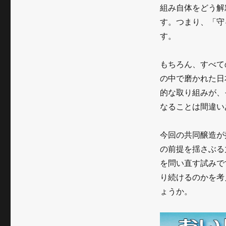
の
組み自体をどう解
あ
す。つまり、「守
す。
い
だ
もちろん、すべて
に
の中で磨かれた日
生
的な取り組みが、
なることは間違い
ま
れ
今回の共同醸造が
る
の前提を揺さぶる
新
を問い直す試みで
り続けるのかを考
た
ょうか。
な
価