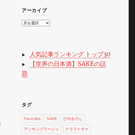
アーカイブ
ア
ー
カ
イ
ブ
人気記事ランキング トップ30
▶
【世界の日本酒】SAKEの話
。
▶
題
タグ
haccoba
SAKE
ひやおろし
た
アッサンブラージュ
クラフトサケ