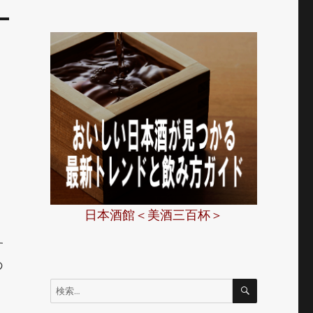
日本酒館＜美酒三百杯＞
す
の
検
検
索
索: