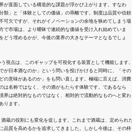
界が直面している構造的な課題が浮かび上がります。すなわ
分類」と「体験としての価値」の乖離です。制度は品質や信頼
不可欠ですが、それがイノベーションの余地を狭めてしまう場
方で市場は、より曖昧で連続的な価値を受け入れ始めていま
をどう埋めるかが、今後の業界の大きなテーマとなるでしょ
いう視点は、このギャップを可視化する装置として機能します
でが日本酒なのか」という問いを投げかけると同時に、「その
どの意味があるのか」をも問い直します。極端に言えば、消費
のは名称ではなく、その酒がもたらす体験です。であるなら
境界は絶対的なものではなく、相対的で流動的なものへと変わ
あります。
、酒蔵の役割にも変化を促します。これまで酒蔵は、定められ
に品質を高めるかを追求してきました。しかし今後は、その枠