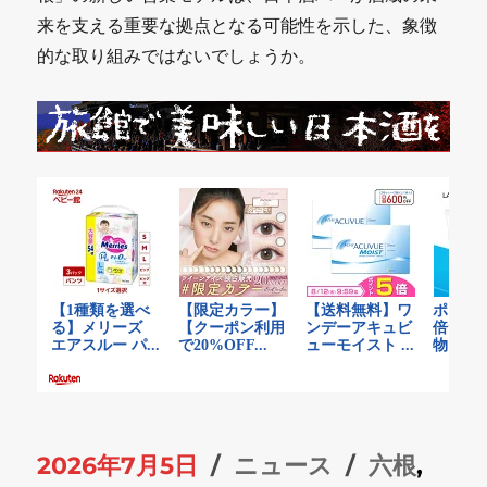
来を支える重要な拠点となる可能性を示した、象徴
的な取り組みではないでしょうか。
投
カ
タ
2026年7月5日
ニュース
六根
,