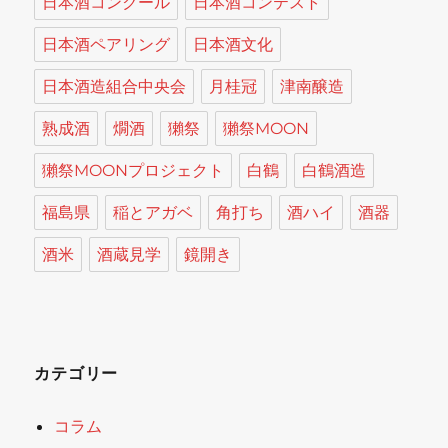
日本酒コンクール
日本酒コンテスト
日本酒ペアリング
日本酒文化
日本酒造組合中央会
月桂冠
津南醸造
熟成酒
燗酒
獺祭
獺祭MOON
獺祭MOONプロジェクト
白鶴
白鶴酒造
福島県
稲とアガベ
角打ち
酒ハイ
酒器
酒米
酒蔵見学
鏡開き
カテゴリー
コラム