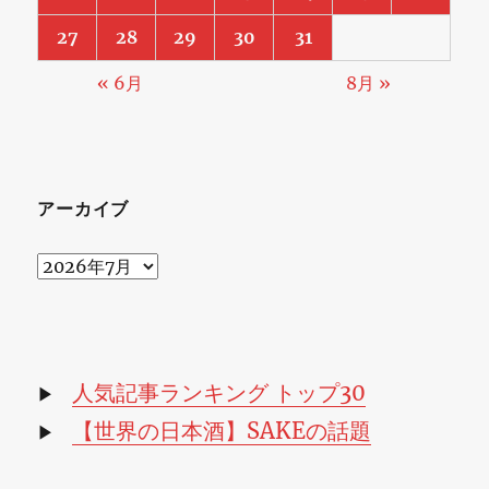
27
28
29
30
31
« 6月
8月 »
アーカイブ
ア
ー
カ
イ
ブ
人気記事ランキング トップ30
▶
【世界の日本酒】SAKEの話題
▶