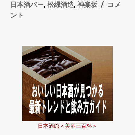
稿
テ
グ
酒
日本酒バー
,
松緑酒造
,
神楽坂
コメ
日:
ゴ
造
ント
リ
が
ー
運
営
す
る
日
本
酒
バ
ー
日本酒館＜美酒三百杯＞
の