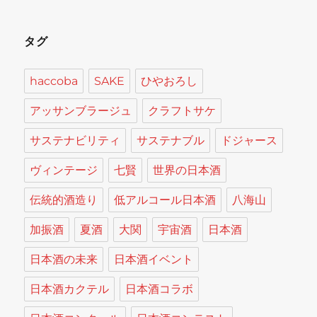
タグ
haccoba
SAKE
ひやおろし
アッサンブラージュ
クラフトサケ
サステナビリティ
サステナブル
ドジャース
ヴィンテージ
七賢
世界の日本酒
伝統的酒造り
低アルコール日本酒
八海山
加振酒
夏酒
大関
宇宙酒
日本酒
日本酒の未来
日本酒イベント
日本酒カクテル
日本酒コラボ