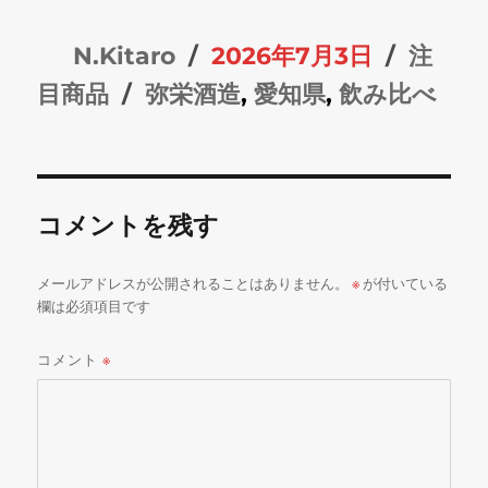
投
投
カ
N.Kitaro
2026年7月3日
注
稿
タ
稿
テ
目商品
弥栄酒造
,
愛知県
,
飲み比べ
者
グ
日:
ゴ
リ
ー
コメントを残す
メールアドレスが公開されることはありません。
※
が付いている
欄は必須項目です
コメント
※