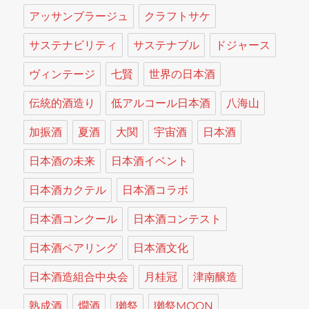
アッサンブラージュ
クラフトサケ
サステナビリティ
サステナブル
ドジャース
ヴィンテージ
七賢
世界の日本酒
伝統的酒造り
低アルコール日本酒
八海山
加振酒
夏酒
大関
宇宙酒
日本酒
日本酒の未来
日本酒イベント
日本酒カクテル
日本酒コラボ
日本酒コンクール
日本酒コンテスト
日本酒ペアリング
日本酒文化
日本酒造組合中央会
月桂冠
津南醸造
熟成酒
燗酒
獺祭
獺祭MOON