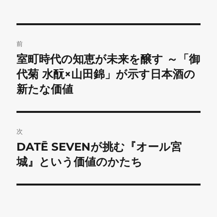
投
前
稿
室町時代の知恵が未来を醸す ～「御
前
の
代菊 水酛×山田錦」が示す日本酒の
ナ
投
新たな価値
ビ
稿:
ゲ
次
ー
DATĒ SEVENが挑む『オール宮
次
シ
の
城』という価値のかたち
投
ョ
稿:
ン