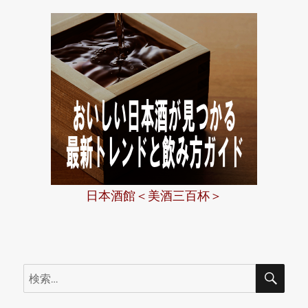
日本酒館＜美酒三百杯＞
検
検
索
索: