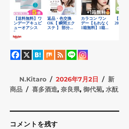
投
投
カ
N.Kitaro
2026年7月2日
新
稿
タ
稿
テ
商品
喜多酒造
,
奈良県
,
御代菊
,
水酛
者
グ
日:
ゴ
リ
ー
コメントを残す