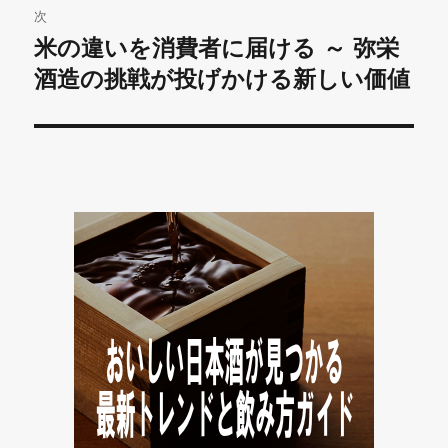
ゲ
次
米の違いを消費者に届ける ～ 弥栄
次
ー
の
酒造の挑戦が投げかける新しい価値
シ
投
稿:
ョ
ン