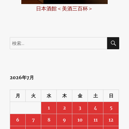
日本酒館＜美酒三百杯＞
検
検
索
索:
2026年7月
月
火
水
木
金
土
日
1
2
3
4
5
6
7
8
9
10
11
12