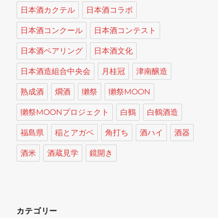
日本酒カクテル
日本酒コラボ
日本酒コンクール
日本酒コンテスト
日本酒ペアリング
日本酒文化
日本酒造組合中央会
月桂冠
津南醸造
熟成酒
燗酒
獺祭
獺祭MOON
獺祭MOONプロジェクト
白鶴
白鶴酒造
福島県
稲とアガベ
角打ち
酒ハイ
酒器
酒米
酒蔵見学
鏡開き
カテゴリー