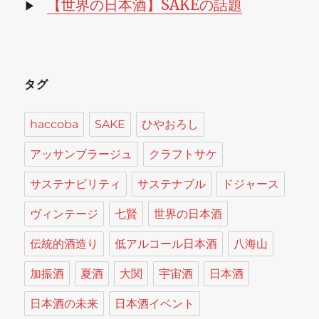
【世界の日本酒】SAKEの話題
▶
タグ
haccoba
SAKE
ひやおろし
アッサンブラージュ
クラフトサケ
サステナビリティ
サステナブル
ドジャース
ヴィンテージ
七賢
世界の日本酒
伝統的酒造り
低アルコール日本酒
八海山
加振酒
夏酒
大関
宇宙酒
日本酒
日本酒の未来
日本酒イベント