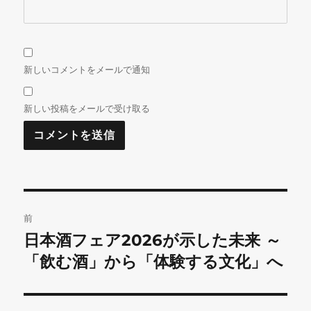
新しいコメントをメールで通知
新しい投稿をメールで受け取る
投
前
稿
日本酒フェア2026が示した未来 ～
前
の
「飲む酒」から「体験する文化」へ
ナ
投
ビ
稿: