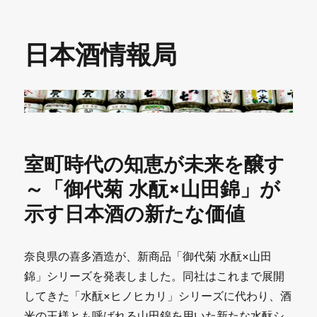
日本酒情報局
室町時代の知恵が未来を醸す
～「御代菊 水酛×山田錦」が
示す日本酒の新たな価値
奈良県の喜多酒造が、新商品「御代菊 水酛×山田
錦」シリーズを発表しました。同社はこれまで展開
してきた「水酛×ヒノヒカリ」シリーズに代わり、酒
米の王様とも呼ばれる山田錦を用いた新たな水酛シ