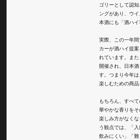
い
ゴリーとして認知
～
ングがあり、ウイ
日
本酒にも「酒ハイ
本
実際、この一年間
酒
カーが酒ハイ提案
の
れています。また
新
開催され、日本酒
す。つまり今年は
し
楽しむための商品
い
定
もちろん、すべて
番
華やかな香りをそ
楽しみ方がなくな
に
う観点では、「入
飲みにくい」「難