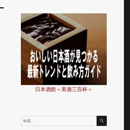
日本酒館＜美酒三百杯＞
、
検
検
索
索: