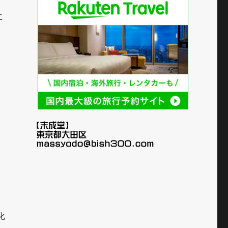
に
イ
化