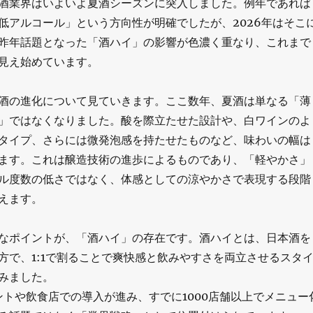
酒業界はいよいよ夏酒シーズンに突入しました。例年であれば
低アルコール」という方向性が明確でしたが、2026年はそこ
昨年話題となった「酒ハイ」の影響が色濃く重なり、これまで
見え始めています。
酒の進化について見ていきます。ここ数年、夏酒は単なる「薄
」ではなくなりました。酸を際立たせた設計や、白ワインのよ
タイプ、さらには微発泡感を持たせたものなど、味わいの幅は
ます。これは醸造技術の進歩によるものであり、「軽やかさ」
ル度数の低さではなく、体感としての涼やかさで表現する段階
えます。
なポイントが、「酒ハイ」の存在です。酒ハイとは、日本酒を
方で、1:1で割ることで爽快感と飲みやすさを両立させるスタ
みました。
ベントや飲食店での導入が進み、すでに1000店舗以上でメニュー