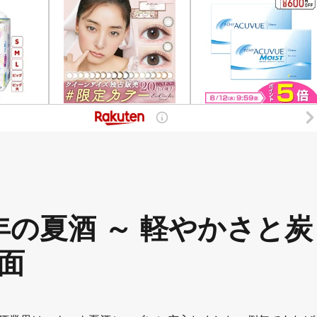
年の夏酒 ～ 軽やかさと炭
面