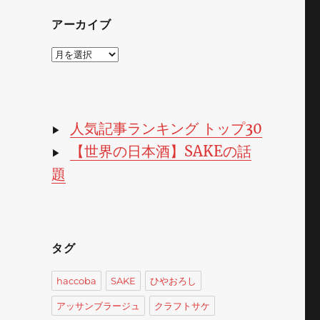
アーカイブ
ア
ー
カ
イ
ブ
人気記事ランキング トップ30
▶
【世界の日本酒】SAKEの話
▶
題
タグ
haccoba
SAKE
ひやおろし
アッサンブラージュ
クラフトサケ