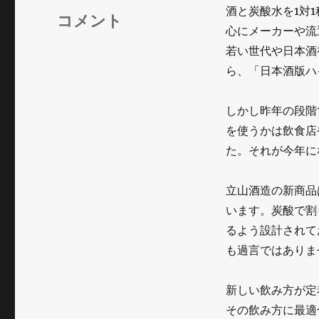
リ
酒と炭酸水を1対
「酒
コメント
ー
心にメーカーや流
ハ
若い世代や日本酒
イ」
ら、「日本酒版ハ
は
しかし昨年の段階
一
を使うかは飲食店
過
た。それが今年に
性
立山酒造の新商品
で
います。炭酸で割
終
るよう設計されて
わ
も過言ではありま
ら
新しい飲み方が定
な
その飲み方に最適