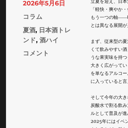
立夏を迎え、日本
投
2026年5月6日
「軽快・爽やか・
稿
カ
コラム
もう一つの軸――
日:
とは異なる展開が
テ
タ
夏酒
,
日本酒トレ
ゴ
グ
ンド
,
酒ハイ
まず、従来型の夏
リ
くて飲みやすい酒
立
コメント
ー
うな果実味を持つ
夏
大きく広がってい
か
を単なるアルコー
に入っていると言
ら
占
そして今年の大き
う
炭酸水で割る飲み
2026
ルとして普及が進
2025年にはイ
年