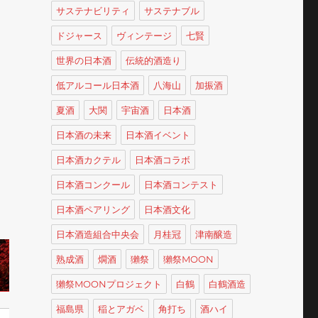
サステナビリティ
サステナブル
ドジャース
ヴィンテージ
七賢
世界の日本酒
伝統的酒造り
低アルコール日本酒
八海山
加振酒
夏酒
大関
宇宙酒
日本酒
日本酒の未来
日本酒イベント
日本酒カクテル
日本酒コラボ
日本酒コンクール
日本酒コンテスト
日本酒ペアリング
日本酒文化
日本酒造組合中央会
月桂冠
津南醸造
熟成酒
燗酒
獺祭
獺祭MOON
獺祭MOONプロジェクト
白鶴
白鶴酒造
福島県
稲とアガベ
角打ち
酒ハイ