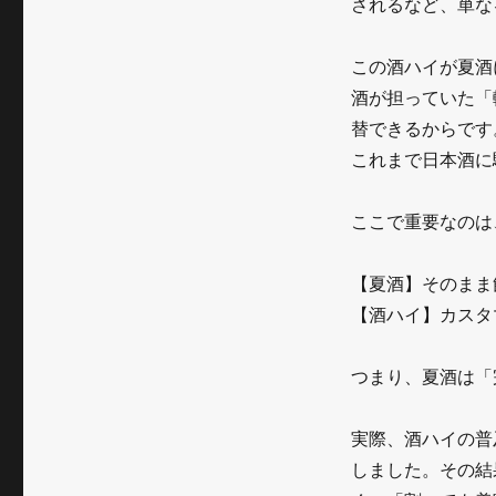
されるなど、単な
の
夏
この酒ハイが夏酒
酒
酒が担っていた「
替できるからです
～
これまで日本酒に
軽
や
ここで重要なのは
か
【夏酒】そのまま
さ
【酒ハイ】カスタ
と
炭
つまり、夏酒は「
酸
実際、酒ハイの普
化
しました。その結
が