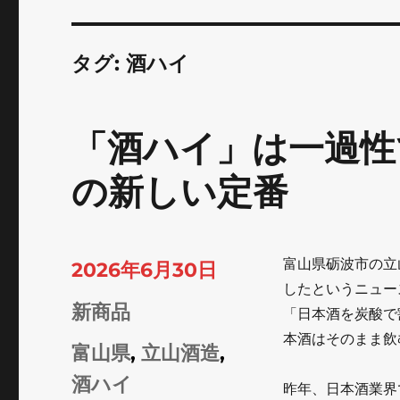
タグ:
酒ハイ
「酒ハイ」は一過性
の新しい定番
富山県砺波市の立
投
2026年6月30日
したというニュー
稿
カ
新商品
「日本酒を炭酸で
日:
本酒はそのまま飲
テ
タ
富山県
,
立山酒造
,
ゴ
グ
酒ハイ
昨年、日本酒業界