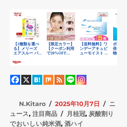
投
投
カ
N.Kitaro
2025年10月7日
ニ
稿
稿
タ
テ
ュース
,
注目商品
月桂冠
,
炭酸割り
者
日:
グ
ゴ
でおいしい純米酒
,
酒ハイ