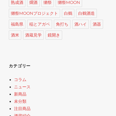
熟成酒
燗酒
獺祭
獺祭MOON
獺祭MOONプロジェクト
白鶴
白鶴酒造
福島県
稲とアガベ
角打ち
酒ハイ
酒器
酒米
酒蔵見学
鏡開き
カテゴリー
コラム
ニュース
新商品
未分類
注目商品
酒蔵紹介