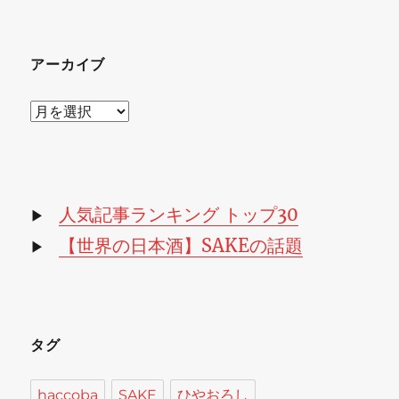
アーカイブ
ア
ー
カ
イ
ブ
人気記事ランキング トップ30
▶
【世界の日本酒】SAKEの話題
▶
タグ
haccoba
SAKE
ひやおろし