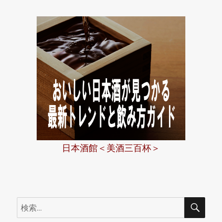
日本酒館＜美酒三百杯＞
検
検
索
索: