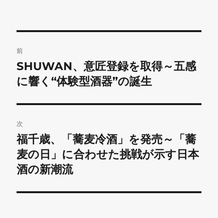
リ
ー
投
前
稿
SHUWAN、意匠登録を取得～五感
前
の
に響く“体験型酒器”の誕生
ナ
投
ビ
稿:
ゲ
次
福千歳、「蕎麦冷酒」を発売～「蕎
次
ー
の
麦の日」に合わせた挑戦が示す日本
シ
投
酒の新潮流
稿:
ョ
ン