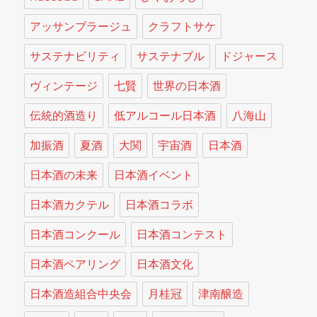
アッサンブラージュ
クラフトサケ
サステナビリティ
サステナブル
ドジャース
ヴィンテージ
七賢
世界の日本酒
伝統的酒造り
低アルコール日本酒
八海山
加振酒
夏酒
大関
宇宙酒
日本酒
日本酒の未来
日本酒イベント
日本酒カクテル
日本酒コラボ
日本酒コンクール
日本酒コンテスト
日本酒ペアリング
日本酒文化
日本酒造組合中央会
月桂冠
津南醸造