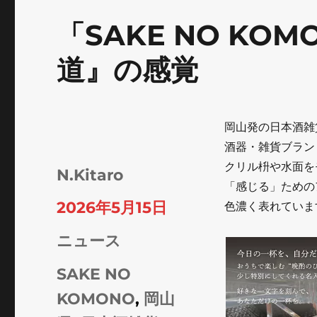
「SAKE NO K
道』の感覚
岡山発の日本酒雑貨
酒器・雑貨ブラン
クリル枡や水面を
投
N.Kitaro
「感じる」ための
稿
投
2026年5月15日
色濃く表れていま
者
稿
カ
ニュース
日:
テ
タ
SAKE NO
ゴ
グ
KOMONO
,
岡山
リ