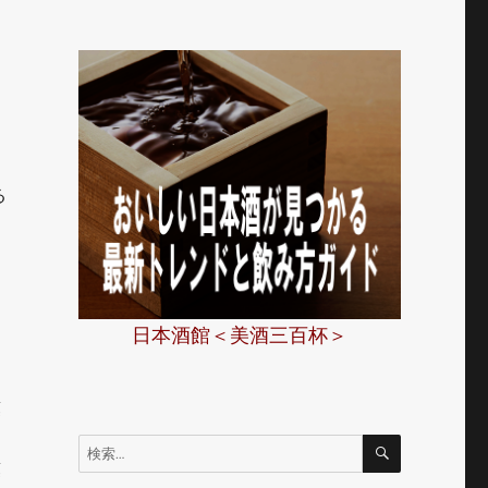
る
日本酒館＜美酒三百杯＞
」
葉
し
検
検
索
索:
葉