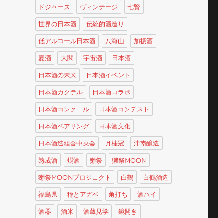
ドジャース
ヴィンテージ
七賢
世界の日本酒
伝統的酒造り
低アルコール日本酒
八海山
加振酒
夏酒
大関
宇宙酒
日本酒
日本酒の未来
日本酒イベント
日本酒カクテル
日本酒コラボ
日本酒コンクール
日本酒コンテスト
日本酒ペアリング
日本酒文化
日本酒造組合中央会
月桂冠
津南醸造
熟成酒
燗酒
獺祭
獺祭MOON
獺祭MOONプロジェクト
白鶴
白鶴酒造
福島県
稲とアガベ
角打ち
酒ハイ
酒器
酒米
酒蔵見学
鏡開き