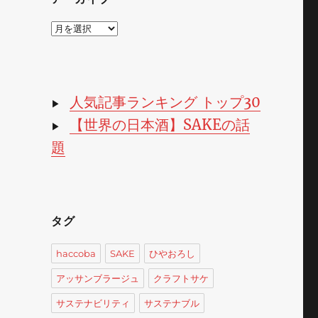
ア
ー
カ
イ
ブ
人気記事ランキング トップ30
▶
【世界の日本酒】SAKEの話
▶
題
タグ
。
haccoba
SAKE
ひやおろし
アッサンブラージュ
クラフトサケ
サステナビリティ
サステナブル