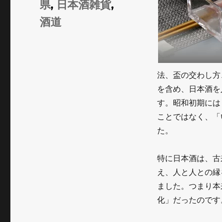
県
,
日本酒雑貨
,
ー
酒道
法、盃の交わし方
を含め、日本酒を
す。昭和初期には
ことではなく、「
た。
特に日本酒は、古
え、人と人との縁
ました。つまり本
化」だったのです