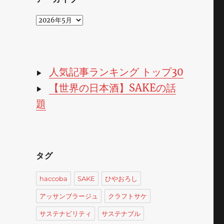
ア
ー
カ
イ
ブ
人気記事ランキング トップ30
▶
【世界の日本酒】SAKEの話
▶
題
タグ
haccoba
SAKE
ひやおろし
アッサンブラージュ
クラフトサケ
サステナビリティ
サステナブル