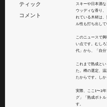
リ
ティック
スキーや日本酒な
ー
ウッディな香り、
家
コメント
れている木材は、
で
ル性も打ち出して
酒
このニュースで興
を
い点です。むしろ
育
代」から、「自分
て
これまで熟成とい
る
た。樽の選定、温
時
たからです。しか
代
へ
実際、ここ1〜2
グ」「熟成ボトル
～
す。