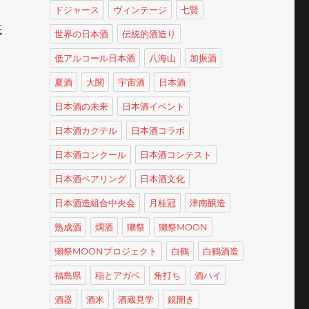
ドジャース
ヴィンテージ
七賢
抵
世界の日本酒
伝統的酒造り
低アルコール日本酒
八海山
加振酒
夏酒
大関
宇宙酒
日本酒
日本酒の未来
日本酒イベント
日本酒カクテル
日本酒コラボ
日本酒コンクール
日本酒コンテスト
日本酒ペアリング
日本酒文化
日本酒造組合中央会
月桂冠
津南醸造
熟成酒
燗酒
獺祭
獺祭MOON
獺祭MOONプロジェクト
白鶴
白鶴酒造
福島県
稲とアガベ
角打ち
酒ハイ
酒器
酒米
酒蔵見学
鏡開き