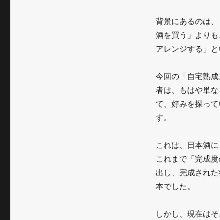
「自
宅
背景にあるのは、
熟
酒を買う」よりも
アレンジする」と
成
ス
今回の「自宅熟成
テ
者は、もはや単な
ィ
て、好みを探って
す。
ッ
ク」
これは、日本酒に
登
これまで「完成度
場
出し、完成された
本でした。
が
示
しかし、現在はそ