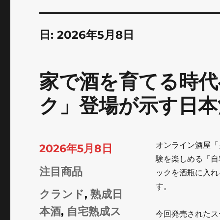
日:
2026年5月8日
家で酒を育てる時代
ク」登場が示す日本
オンライン酒屋「
投
2026年5月8日
験を楽しめる「自
稿
カ
注目商品
ックを酒瓶に入れ
日:
す。
テ
タ
クランド
,
熟成日
ゴ
グ
本酒
,
自宅熟成ス
今回発売されたス