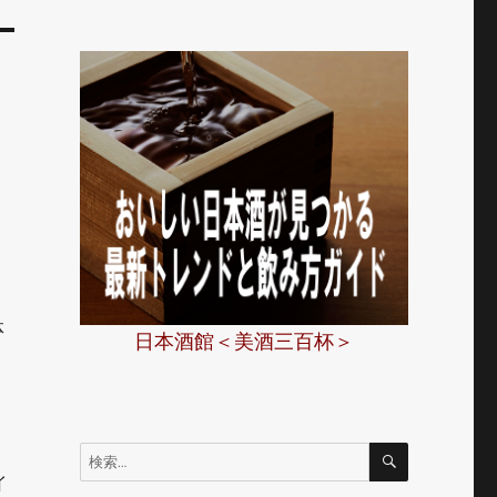
ッ
体
日本酒館＜美酒三百杯＞
検
検
索
索:
イ