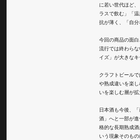
す
に若い世代ほど、
日
ラスで飲む」「温
抗が薄く、「自分
本
酒
今回の商品の面白
体
流行では終わらな
験
イズ」が大きなキ
の
クラフトビールで
新
や熟成違いを楽し
段
いを楽しむ層が拡
階
日本酒も今後、「
に
酒」へと一部が進
格的な長期熟成酒
いう現象そのもの