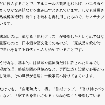
どに投入することで、アルコールの刺激を和らげ、バニラ香や
まろやかな余韻などを生み出すとされています。しかも使用さ
熟成樽製造時に発生する端材を再利用したもので、サステナブ
います。
味深いのは、単なる「便利グッズ」が登場したという話ではな
重要なのは、日本酒や酒文化そのものが、「完成品を飲む時
で変化を育てる時代」へ入り始めていることです。
う行為は、基本的には酒蔵や蒸留所だけに許された世界でし
湿度管理、熟成期間の見極めなど、専門知識と設備が必要だっ
し近年、その世界が急速に一般家庭へ降りてきています。
年だけでも、「自宅熟成ミニ樽」「熟成チップ」「香り付けバッ
」など、「家で酒を変化させる」商品が次々と登場していま