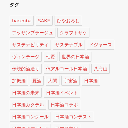
タグ
haccoba
SAKE
ひやおろし
アッサンブラージュ
クラフトサケ
サステナビリティ
サステナブル
ドジャース
ヴィンテージ
七賢
世界の日本酒
伝統的酒造り
低アルコール日本酒
八海山
加振酒
夏酒
大関
宇宙酒
日本酒
日本酒の未来
日本酒イベント
日本酒カクテル
日本酒コラボ
日本酒コンクール
日本酒コンテスト