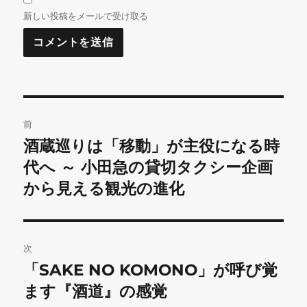
新しい投稿をメールで受け取る
投
前
稿
酒蔵巡りは「移動」が主役になる時
前
の
代へ ～ 小田急の貸切タクシー企画
ナ
投
から見える観光の進化
ビ
稿:
ゲ
次
ー
「SAKE NO KOMONO」が呼び覚
次
シ
の
ます『酒道』の感覚