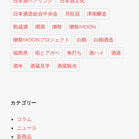
日本酒ペアリング
日本酒文化
日本酒造組合中央会
月桂冠
津南醸造
熟成酒
燗酒
獺祭
獺祭MOON
獺祭MOONプロジェクト
白鶴
白鶴酒造
福島県
稲とアガベ
角打ち
酒ハイ
酒器
酒米
酒蔵見学
酒蔵観光
カテゴリー
コラム
ニュース
新商品