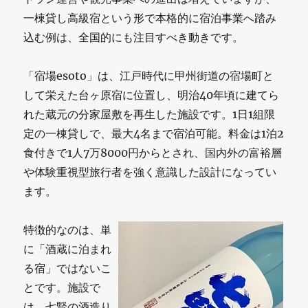
一棟貸し高級宿という形で本格的に宿泊事業へ踏み
込む例は、全国的にも注目すべき動きです。
「宿場esoto」は、江戸時代に甲州街道の宿場町と
して栄えた台ヶ原宿に位置し、明治40年頃に建てら
れた蔵元の分家屋敷を再生した施設です。1日1組限
定の一棟貸しで、最大4名まで宿泊可能。料金は1泊2
食付きで1人7万8000円からとされ、国内外の富裕層
や体験重視型旅行者を強く意識した設計になってい
ます。
特徴的なのは、単
に「酒蔵に泊まれ
る宿」ではないこ
とです。施設で
は、七賢の酒造り