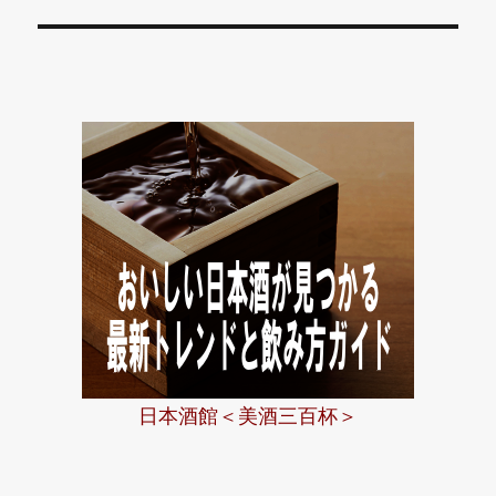
投
ョ
稿:
ン
日本酒館＜美酒三百杯＞