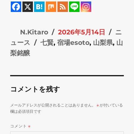
投
投
カ
N.Kitaro
2026年5月14日
ニ
稿
タ
稿
テ
ュース
七賢
,
宿場esoto
,
山梨県
,
山
者
グ
日:
ゴ
梨銘醸
リ
ー
コメントを残す
メールアドレスが公開されることはありません。
※
が付いている
欄は必須項目です
コメント
※