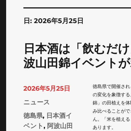
日:
2026年5月25日
日本酒は「飲むだけ
波山田錦イベントが
徳島県で開催され
投
2026年5月25日
の変化を象徴する
稿
カ
ニュース
錦」の田植えを体
日:
み比べることがで
テ
タ
徳島県
,
日本酒イ
ん。「米を植える
ゴ
グ
ベント
,
阿波山田
あります。