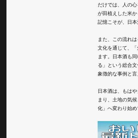
ト
だけでは、人の心
が
が田植えした米か
記憶こそが、日本
示
す
また、この流れは
新
文化を通じて、「
し
ます。日本酒も同
る」という総合文
い
象徴的な事例と言
酒
文
日本酒は、もはや
化
まり、土地の気候
化」へ変わり始め
に