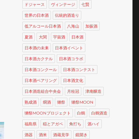
ドジャース
ヴィンテージ
七賢
世界の日本酒
伝統的酒造り
低アルコール日本酒
八海山
加振酒
夏酒
大関
宇宙酒
日本酒
日本酒の未来
日本酒イベント
日本酒カクテル
日本酒コラボ
日本酒コンクール
日本酒コンテスト
日本酒ペアリング
日本酒文化
日本酒造組合中央会
月桂冠
津南醸造
熟成酒
燗酒
獺祭
獺祭MOON
獺祭MOONプロジェクト
白鶴
白鶴酒造
福島県
稲とアガベ
角打ち
酒ハイ
酒器
酒米
酒蔵見学
鏡開き