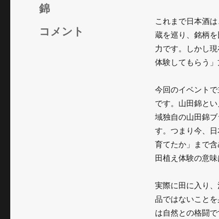
リ
錦
ー
これまで日本酒は
日
コメント
蔵を巡り、銘柄を
本
力です。しかし現
体験してもらう」
酒
は
今回のイベントで
「飲
です。山田錦とい
む
域独自の山田錦ブ
す。つまり今、日
だ
育てたか」まで含
け」
田植え体験の意味
の
時
実際に田に入り、
品ではないことを
代
は自然との格闘で