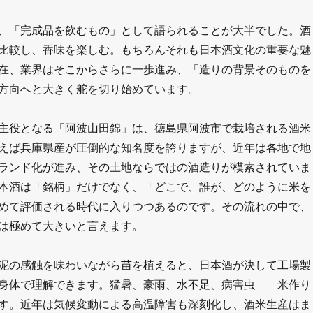
、「完成品を飲むもの」として語られることが大半でした。酒
比較し、香味を楽しむ。もちろんそれも日本酒文化の重要な魅
在、業界はそこからさらに一歩進み、「造りの背景そのものを
方向へと大きく舵を切り始めています。
主役となる「阿波山田錦」は、徳島県阿波市で栽培される酒米
えば兵庫県産が圧倒的な知名度を誇りますが、近年は各地で地
ランド化が進み、その土地ならではの酒造りが模索されていま
本酒は「銘柄」だけでなく、「どこで、誰が、どのように米を
めて評価される時代に入りつつあるのです。その流れの中で、
は極めて大きいと言えます。
泥の感触を味わいながら苗を植えると、日本酒が決して工場製
身体で理解できます。猛暑、豪雨、水不足、病害虫――米作り
す。近年は気候変動による高温障害も深刻化し、酒米生産はま