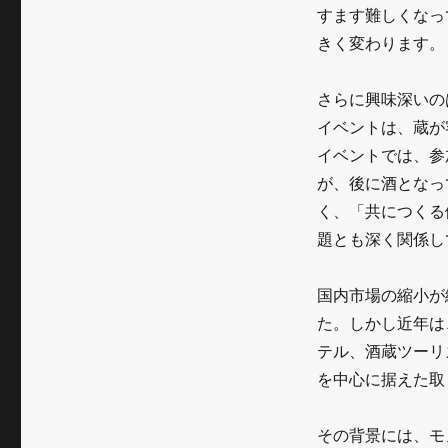
を
すます難しくなっ
越
きく変わります。
え
さらに興味深いの
た
イベントは、蔵が
～
イベントでは、参
阿
が、後に酒となっ
波
く、「共につくる
題とも深く関係し
山
田
国内市場の縮小が
錦
た。しかし近年は
イ
テル、酒蔵ツーリ
を中心に据えた取
ベ
ン
その背景には、モ