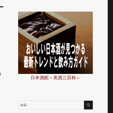
界
日本酒館＜美酒三百杯＞
検
検
索
索: