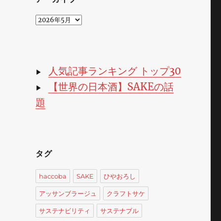
ア
ー
カ
イ
ブ
人気記事ランキング トップ30
▶
【世界の日本酒】SAKEの話
▶
題
タグ
haccoba
SAKE
ひやおろし
アッサンブラージュ
クラフトサケ
サステナビリティ
サステナブル