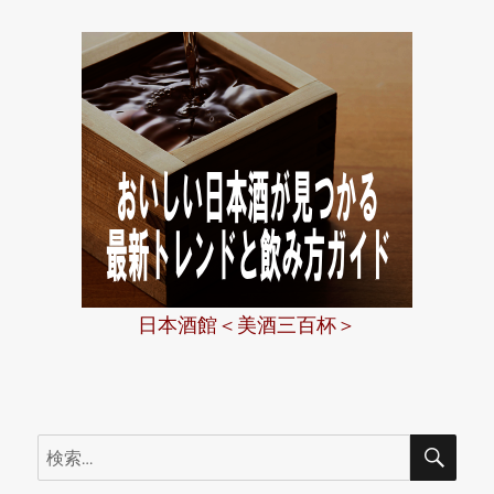
日本酒館＜美酒三百杯＞
検
検
索
索: