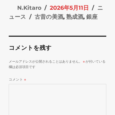
投
投
カ
N.Kitaro
2026年5月11日
ニ
稿
タ
稿
テ
ュース
古昔の美酒
,
熟成酒
,
銀座
者
グ
日:
ゴ
リ
ー
コメントを残す
メールアドレスが公開されることはありません。
※
が付いている
欄は必須項目です
コメント
※