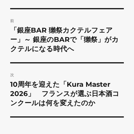
投
前
稿
「銀座BAR 獺祭カクテルフェア
前
の
ー」～ 銀座のBARで「獺祭」がカ
ナ
投
クテルになる時代へ
ビ
稿:
ゲ
次
ー
10周年を迎えた「Kura Master
次
シ
の
2026」 フランスが選ぶ日本酒コ
投
ョ
ンクールは何を変えたのか
稿:
ン