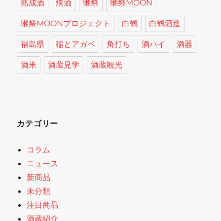
熟成酒
燗酒
獺祭
獺祭MOON
獺祭MOONプロジェクト
白鶴
白鶴酒造
福島県
稲とアガベ
角打ち
酒ハイ
酒器
酒米
酒蔵見学
酒蔵観光
カテゴリー
コラム
ニュース
新商品
未分類
注目商品
酒蔵紹介