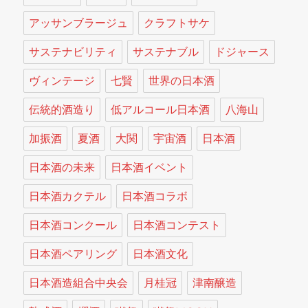
アッサンブラージュ
クラフトサケ
サステナビリティ
サステナブル
ドジャース
ヴィンテージ
七賢
世界の日本酒
伝統的酒造り
低アルコール日本酒
八海山
加振酒
夏酒
大関
宇宙酒
日本酒
日本酒の未来
日本酒イベント
日本酒カクテル
日本酒コラボ
日本酒コンクール
日本酒コンテスト
日本酒ペアリング
日本酒文化
日本酒造組合中央会
月桂冠
津南醸造