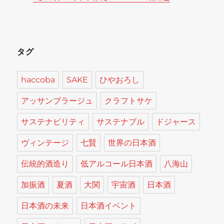
タグ
haccoba
SAKE
ひやおろし
アッサンブラージュ
クラフトサケ
サステナビリティ
サステナブル
ドジャース
ヴィンテージ
七賢
世界の日本酒
伝統的酒造り
低アルコール日本酒
八海山
加振酒
夏酒
大関
宇宙酒
日本酒
日本酒の未来
日本酒イベント