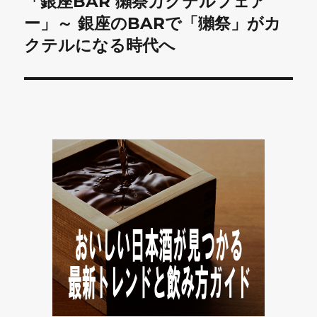
「銀座BAR 獺祭カクテルフェア
次
シ
の
ー」～ 銀座のBARで「獺祭」がカ
投
ョ
クテルになる時代へ
稿:
ン