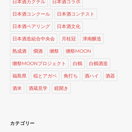
日本酒カクテル
日本酒コラボ
日本酒コンクール
日本酒コンテスト
日本酒ペアリング
日本酒文化
日本酒造組合中央会
月桂冠
津南醸造
熟成酒
燗酒
獺祭
獺祭MOON
獺祭MOONプロジェクト
白鶴
白鶴酒造
福島県
稲とアガベ
角打ち
酒ハイ
酒器
酒米
酒蔵見学
鏡開き
カテゴリー