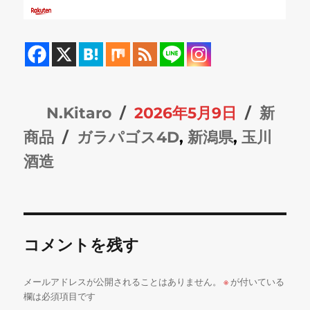
投
投
カ
N.Kitaro
2026年5月9日
新
稿
タ
稿
テ
商品
ガラパゴス4D
,
新潟県
,
玉川
者
グ
日:
ゴ
酒造
リ
ー
コメントを残す
メールアドレスが公開されることはありません。
※
が付いている
欄は必須項目です