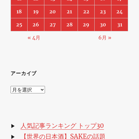
18
19
20
21
22
23
24
25
26
27
28
29
30
31
« 4月
6月 »
アーカイブ
ア
ー
カ
イ
ブ
人気記事ランキング トップ30
▶
【世界の日本酒】SAKEの話題
▶