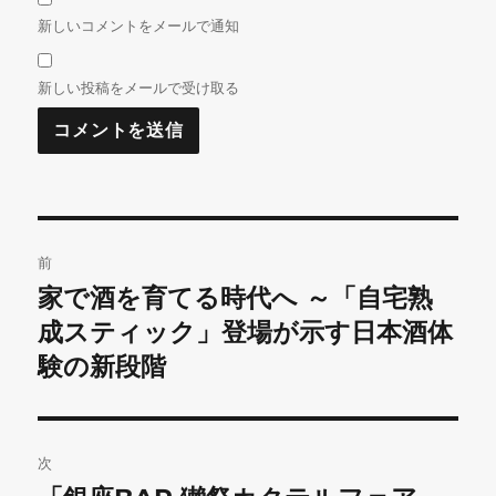
新しいコメントをメールで通知
新しい投稿をメールで受け取る
投
前
稿
家で酒を育てる時代へ ～「自宅熟
前
の
成スティック」登場が示す日本酒体
ナ
投
験の新段階
ビ
稿:
ゲ
次
ー