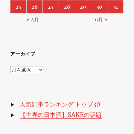
25
26
27
28
29
30
31
« 4月
6月 »
アーカイブ
ア
ー
カ
イ
ブ
人気記事ランキング トップ30
▶
【世界の日本酒】SAKEの話題
▶