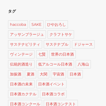
タグ
haccoba
SAKE
ひやおろし
アッサンブラージュ
クラフトサケ
サステナビリティ
サステナブル
ドジャース
ヴィンテージ
七賢
世界の日本酒
伝統的酒造り
低アルコール日本酒
八海山
加振酒
夏酒
大関
宇宙酒
日本酒
日本酒の未来
日本酒イベント
日本酒カクテル
日本酒コラボ
日本酒コンクール
日本酒コンテスト