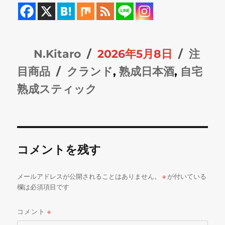
投
投
カ
N.Kitaro
2026年5月8日
注
稿
タ
稿
テ
目商品
クランド
,
熟成日本酒
,
自宅
者
グ
日:
ゴ
熟成スティック
リ
ー
コメントを残す
メールアドレスが公開されることはありません。
※
が付いている
欄は必須項目です
コメント
※