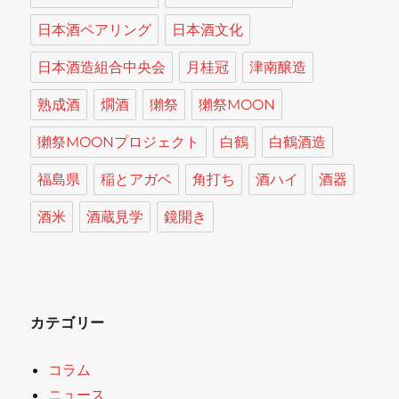
日本酒ペアリング
日本酒文化
日本酒造組合中央会
月桂冠
津南醸造
熟成酒
燗酒
獺祭
獺祭MOON
獺祭MOONプロジェクト
白鶴
白鶴酒造
福島県
稲とアガベ
角打ち
酒ハイ
酒器
酒米
酒蔵見学
鏡開き
カテゴリー
コラム
ニュース