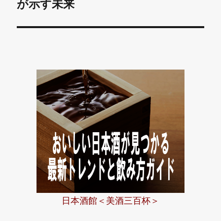
投
ョ
が示す未来
稿:
ン
日本酒館＜美酒三百杯＞