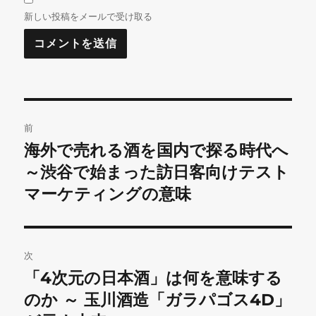
新しい投稿をメールで受け取る
投
前
稿
海外で売れる酒を国内で探る時代へ
前
の
～渋谷で始まった訪日客向けテスト
ナ
投
マーケティングの意味
ビ
稿:
ゲ
次
ー
「4次元の日本酒」は何を意味する
次
シ
の
のか ～ 玉川酒造「ガラパゴス4D」