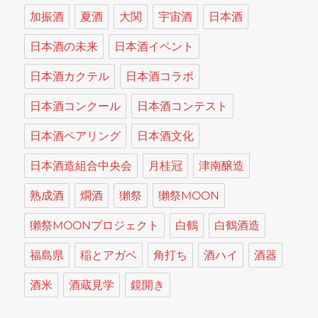
加振酒
夏酒
大関
宇宙酒
日本酒
日本酒の未来
日本酒イベント
日本酒カクテル
日本酒コラボ
日本酒コンクール
日本酒コンテスト
日本酒ペアリング
日本酒文化
日本酒造組合中央会
月桂冠
津南醸造
熟成酒
燗酒
獺祭
獺祭MOON
獺祭MOONプロジェクト
白鶴
白鶴酒造
福島県
稲とアガベ
角打ち
酒ハイ
酒器
酒米
酒蔵見学
鏡開き