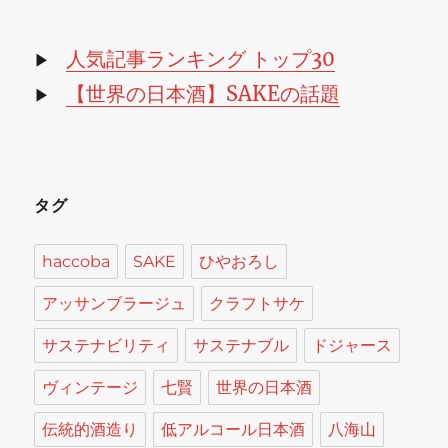
イ
ブ
人気記事ランキング トップ30
▶
【世界の日本酒】SAKEの話題
▶
タグ
haccoba
SAKE
ひやおろし
アッサンブラージュ
クラフトサケ
サステナビリティ
サステナブル
ドジャース
ヴィンテージ
七賢
世界の日本酒
伝統的酒造り
低アルコール日本酒
八海山