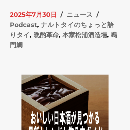
投
カ
タ
2025年7月30日
ニュース
稿
テ
グ
Podcast
,
ナルトタイのちょっと語
日:
ゴ
りタイ
,
晩酌革命
,
本家松浦酒造場
,
鳴
リ
門鯛
ー