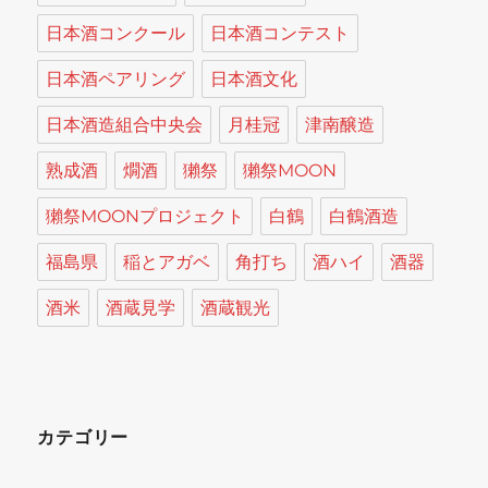
日本酒コンクール
日本酒コンテスト
日本酒ペアリング
日本酒文化
日本酒造組合中央会
月桂冠
津南醸造
熟成酒
燗酒
獺祭
獺祭MOON
獺祭MOONプロジェクト
白鶴
白鶴酒造
福島県
稲とアガベ
角打ち
酒ハイ
酒器
酒米
酒蔵見学
酒蔵観光
カテゴリー