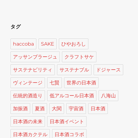
タグ
haccoba
SAKE
ひやおろし
アッサンブラージュ
クラフトサケ
サステナビリティ
サステナブル
ドジャース
ヴィンテージ
七賢
世界の日本酒
伝統的酒造り
低アルコール日本酒
八海山
加振酒
夏酒
大関
宇宙酒
日本酒
日本酒の未来
日本酒イベント
日本酒カクテル
日本酒コラボ