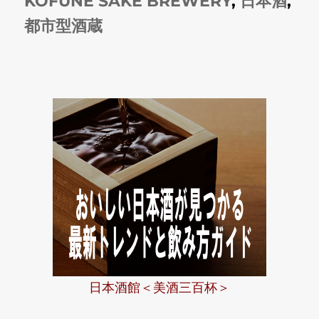
稿
テ
グ
KOFUNE SAKE BREWERY
,
日本酒
,
日:
ゴ
都市型酒蔵
リ
ー
日本酒館＜美酒三百杯＞