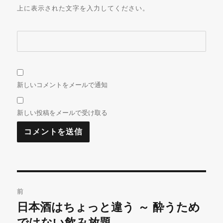
上に表示された文字を入力してください。
新しいコメントをメールで通知
新しい投稿をメールで受け取る
投
前
稿
日本酒はちょっと違う ～ 酔うため
前
の
ではない飲み放題