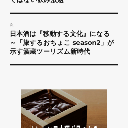
ナ
投
ビ
稿:
ゲ
次
日本酒は『移動する文化』になる
次
ー
の
～「旅するおちょこ season2」が
シ
投
示す酒蔵ツーリズム新時代
稿:
ョ
ン