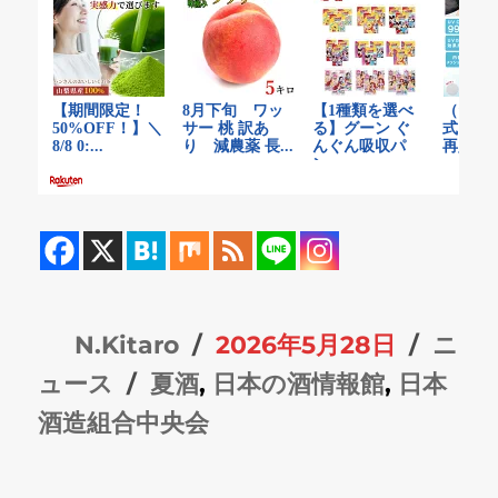
投
投
カ
N.Kitaro
2026年5月28日
ニ
稿
タ
稿
テ
ュース
夏酒
,
日本の酒情報館
,
日本
者
グ
日:
ゴ
酒造組合中央会
リ