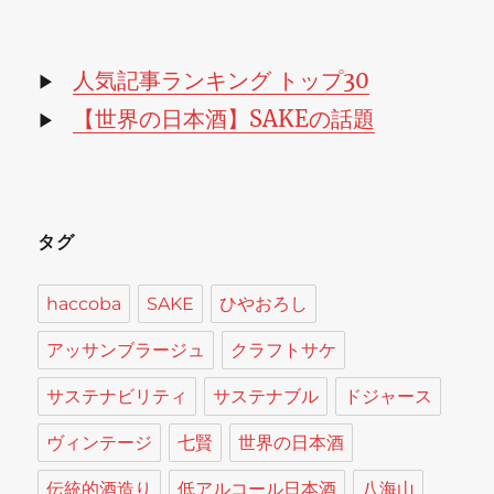
カ
イ
ブ
人気記事ランキング トップ30
▶
【世界の日本酒】SAKEの話題
▶
タグ
haccoba
SAKE
ひやおろし
アッサンブラージュ
クラフトサケ
サステナビリティ
サステナブル
ドジャース
ヴィンテージ
七賢
世界の日本酒
伝統的酒造り
低アルコール日本酒
八海山