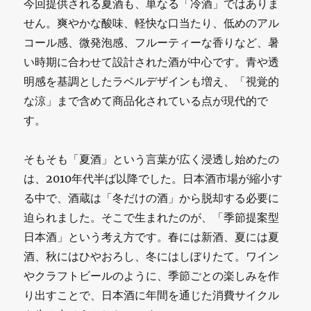
今回提供される夏酒も、単なる「冷酒」ではありま
せん。爽やかな酸味、軽快な口当たり、低めのアル
コール感、微発泡感、フルーティーな香りなど、暑
い時期に合わせて設計された酒が中心です。青や透
明感を基調としたラベルデザインも増え、「視覚的
な涼」まで含めて商品化されている点が現代的で
す。
そもそも「夏酒」という言葉が広く浸透し始めたの
は、2010年代半ば以降でした。日本酒市場が縮小す
る中で、酒蔵は「冬だけの酒」から脱却する必要に
迫られました。そこで生まれたのが、「季節提案型
日本酒」という考え方です。春には新酒、夏には夏
酒、秋にはひやおろし、冬にはしぼりたて。ワイン
やクラフトビールのように、季節ごとの楽しみを作
り出すことで、日本酒に年間を通じた消費サイクル