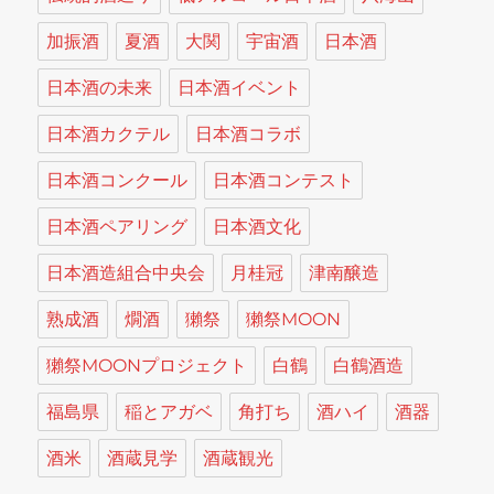
加振酒
夏酒
大関
宇宙酒
日本酒
日本酒の未来
日本酒イベント
日本酒カクテル
日本酒コラボ
日本酒コンクール
日本酒コンテスト
日本酒ペアリング
日本酒文化
日本酒造組合中央会
月桂冠
津南醸造
熟成酒
燗酒
獺祭
獺祭MOON
獺祭MOONプロジェクト
白鶴
白鶴酒造
福島県
稲とアガベ
角打ち
酒ハイ
酒器
酒米
酒蔵見学
酒蔵観光