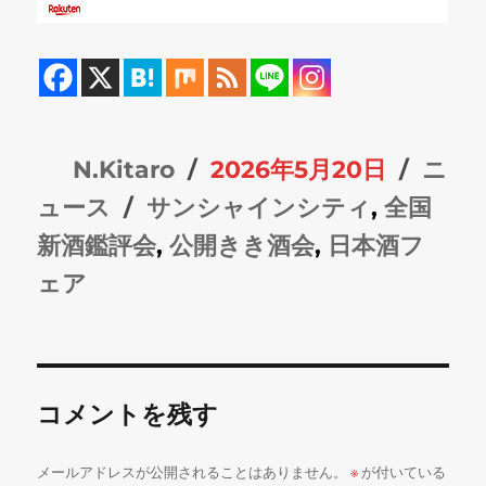
投
投
カ
N.Kitaro
2026年5月20日
ニ
稿
タ
稿
テ
ュース
サンシャインシティ
,
全国
者
グ
日:
ゴ
新酒鑑評会
,
公開きき酒会
,
日本酒フ
リ
ェア
ー
コメントを残す
メールアドレスが公開されることはありません。
※
が付いている