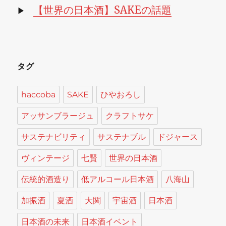
【世界の日本酒】SAKEの話題
▶
タグ
haccoba
SAKE
ひやおろし
アッサンブラージュ
クラフトサケ
サステナビリティ
サステナブル
ドジャース
ヴィンテージ
七賢
世界の日本酒
伝統的酒造り
低アルコール日本酒
八海山
加振酒
夏酒
大関
宇宙酒
日本酒
日本酒の未来
日本酒イベント