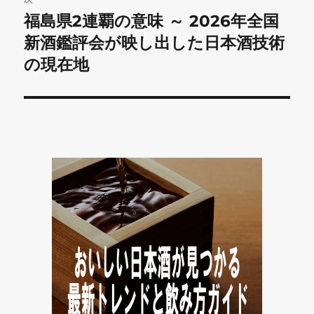
ー
福島県2連覇の意味 ～ 2026年全国
次
シ
の
新酒鑑評会が映し出した日本酒技術
投
ョ
の現在地
稿:
ン