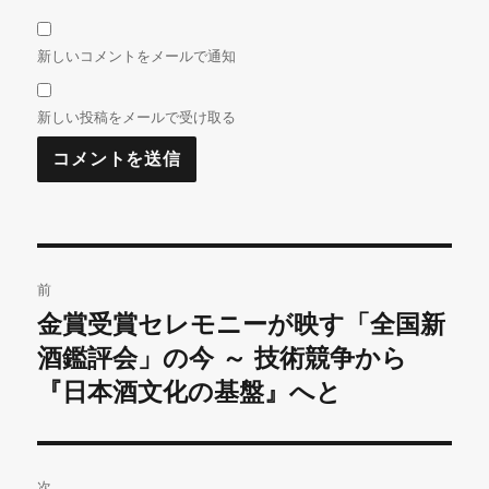
新しいコメントをメールで通知
新しい投稿をメールで受け取る
投
前
稿
金賞受賞セレモニーが映す「全国新
前
の
酒鑑評会」の今 ～ 技術競争から
ナ
投
『日本酒文化の基盤』へと
ビ
稿:
ゲ
次