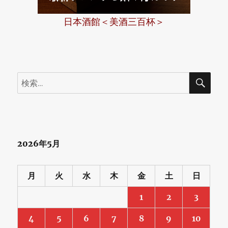
日本酒館＜美酒三百杯＞
検
検
索
索:
2026年5月
月
火
水
木
金
土
日
1
2
3
4
5
6
7
8
9
10