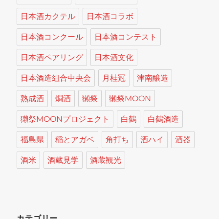
日本酒カクテル
日本酒コラボ
日本酒コンクール
日本酒コンテスト
日本酒ペアリング
日本酒文化
日本酒造組合中央会
月桂冠
津南醸造
熟成酒
燗酒
獺祭
獺祭MOON
獺祭MOONプロジェクト
白鶴
白鶴酒造
福島県
稲とアガベ
角打ち
酒ハイ
酒器
酒米
酒蔵見学
酒蔵観光
カテゴリー