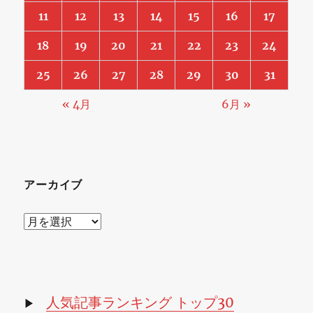
11
12
13
14
15
16
17
18
19
20
21
22
23
24
25
26
27
28
29
30
31
« 4月
6月 »
アーカイブ
ア
ー
カ
イ
ブ
人気記事ランキング トップ30
▶