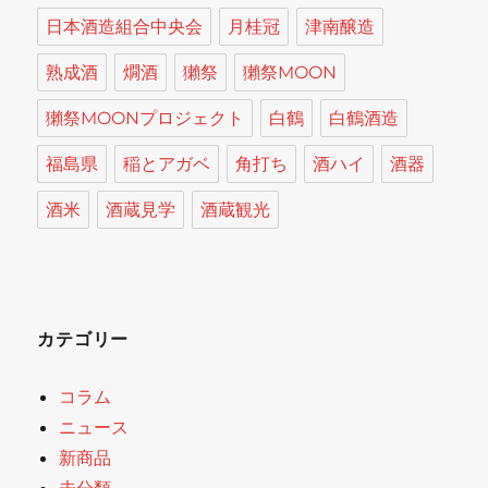
日本酒造組合中央会
月桂冠
津南醸造
熟成酒
燗酒
獺祭
獺祭MOON
獺祭MOONプロジェクト
白鶴
白鶴酒造
福島県
稲とアガベ
角打ち
酒ハイ
酒器
酒米
酒蔵見学
酒蔵観光
カテゴリー
コラム
ニュース
新商品
未分類