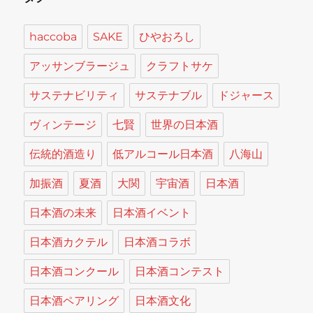
haccoba
SAKE
ひやおろし
アッサンブラージュ
クラフトサケ
サステナビリティ
サステナブル
ドジャース
ヴィンテージ
七賢
世界の日本酒
伝統的酒造り
低アルコール日本酒
八海山
加振酒
夏酒
大関
宇宙酒
日本酒
日本酒の未来
日本酒イベント
日本酒カクテル
日本酒コラボ
日本酒コンクール
日本酒コンテスト
日本酒ペアリング
日本酒文化