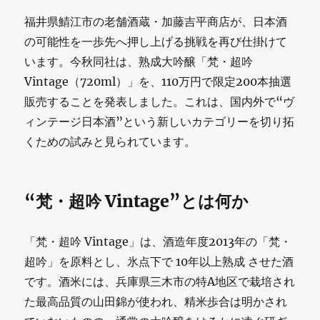
福井県鯖江市の老舗酒蔵・加藤吉平商店が、日本酒
の可能性を一歩先へ押し上げる挑戦を再び仕掛けて
います。今秋同社は、熟成大吟醸「梵・超吟
Vintage（720ml）」を、110万円で限定200本抽選
販売することを発表しました。これは、国内外で“ヴ
ィンテージ日本酒”という新しいカテゴリーを切り拓
くための試みと見られています。
“梵・超吟 Vintage”とは何か
「梵・超吟 Vintage」は、酒造年度2013年の「梵・
超吟」を原料とし、氷点下で 10年以上熟成 させた酒
です。酒米には、兵庫県三木市の特A地区で栽培され
た最高品質の山田錦が使われ、精米歩合は明かされ