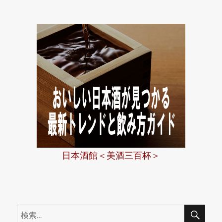
ー
日本酒館＜美酒三百杯＞
検
検
索