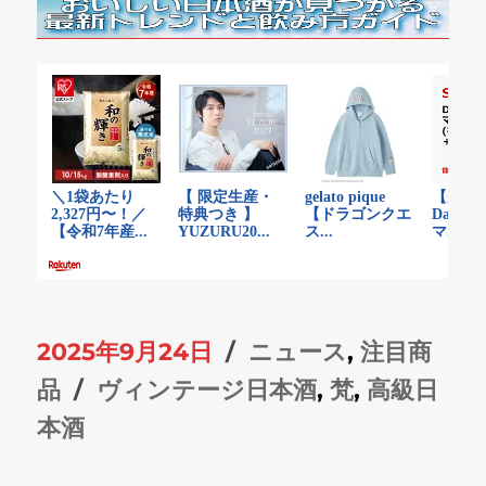
投
カ
2025年9月24日
ニュース
,
注目商
稿
タ
テ
品
ヴィンテージ日本酒
,
梵
,
高級日
日:
グ
ゴ
本酒
リ