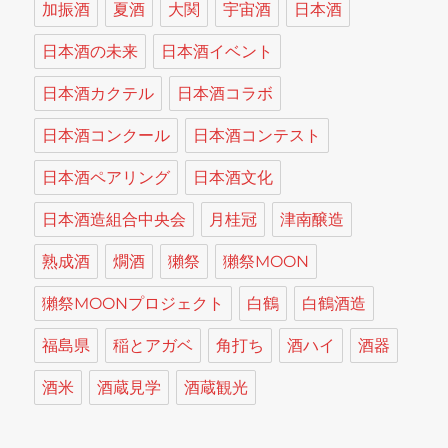
加振酒
夏酒
大関
宇宙酒
日本酒
日本酒の未来
日本酒イベント
日本酒カクテル
日本酒コラボ
日本酒コンクール
日本酒コンテスト
日本酒ペアリング
日本酒文化
日本酒造組合中央会
月桂冠
津南醸造
熟成酒
燗酒
獺祭
獺祭MOON
獺祭MOONプロジェクト
白鶴
白鶴酒造
福島県
稲とアガベ
角打ち
酒ハイ
酒器
酒米
酒蔵見学
酒蔵観光