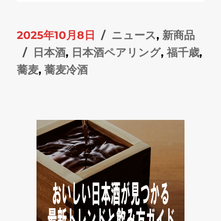
投
カ
2025年10月8日
ニュース
,
新商品
稿
タ
テ
日本酒
,
日本酒ペアリング
,
福千歳
,
日:
グ
ゴ
蕎麦
,
蕎麦冷酒
リ
ー