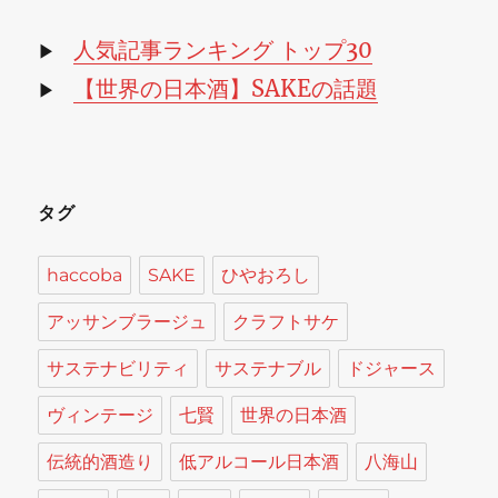
イ
ブ
人気記事ランキング トップ30
▶
【世界の日本酒】SAKEの話題
▶
タグ
haccoba
SAKE
ひやおろし
アッサンブラージュ
クラフトサケ
サステナビリティ
サステナブル
ドジャース
ヴィンテージ
七賢
世界の日本酒
伝統的酒造り
低アルコール日本酒
八海山