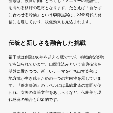
登場は、飲食店側にとっても「メニューの物語性」
を高める格好の題材となります。たとえば「新そば
に合わせる冷酒」という季節提案は、SNS時代の発
信にも適しており、販促効果も見込まれます。
伝統と新しさを融合した挑戦
福千歳は創業150年を超える蔵ですが、挑戦的な姿勢
でも知られています。山廃仕込みという古典技法を
基盤に置きつつ、新しいテーマを打ち出す姿勢は、
地方蔵が生き残るための一つの方向性を示していま
す。『蕎麦冷酒』のラベルには葛飾北斎の意匠が使
われ、女将の直筆文字をあしらうなど、伝統美と現
代感覚の融合も印象的です。