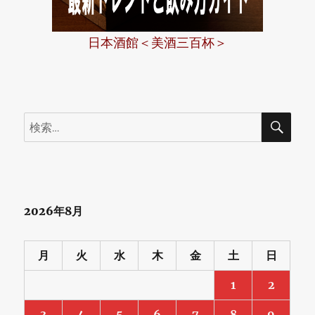
日本酒館＜美酒三百杯＞
検
検
索
索:
2026年8月
月
火
水
木
金
土
日
1
2
3
4
5
6
7
8
9