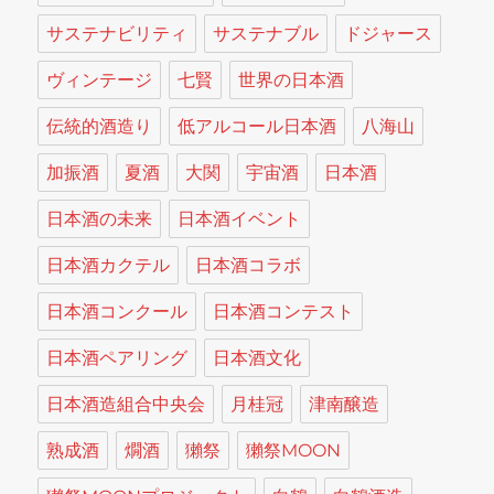
サステナビリティ
サステナブル
ドジャース
ヴィンテージ
七賢
世界の日本酒
伝統的酒造り
低アルコール日本酒
八海山
加振酒
夏酒
大関
宇宙酒
日本酒
日本酒の未来
日本酒イベント
日本酒カクテル
日本酒コラボ
日本酒コンクール
日本酒コンテスト
日本酒ペアリング
日本酒文化
日本酒造組合中央会
月桂冠
津南醸造
熟成酒
燗酒
獺祭
獺祭MOON