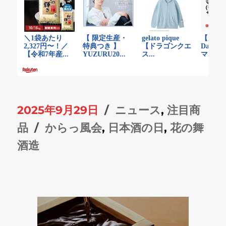
投
カ
2025年9月29日
ニュース
,
注目商
稿
タ
テ
品
からっ風会
,
日本酒の日
,
花の舞
日:
グ
ゴ
酒造
リ
ー