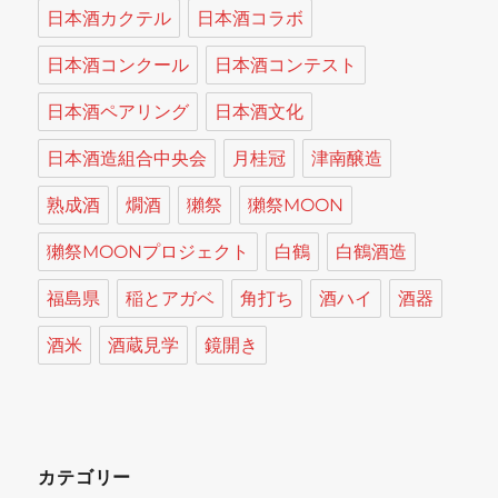
日本酒カクテル
日本酒コラボ
日本酒コンクール
日本酒コンテスト
日本酒ペアリング
日本酒文化
日本酒造組合中央会
月桂冠
津南醸造
熟成酒
燗酒
獺祭
獺祭MOON
獺祭MOONプロジェクト
白鶴
白鶴酒造
福島県
稲とアガベ
角打ち
酒ハイ
酒器
酒米
酒蔵見学
鏡開き
カテゴリー