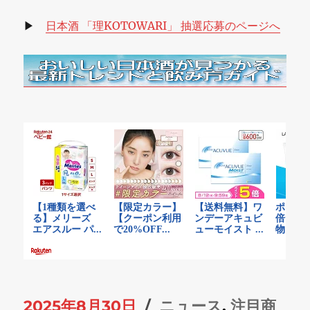
▶
日本酒 「理KOTOWARI」 抽選応募のページへ
投
カ
2025年8月30日
ニュース
,
注目商