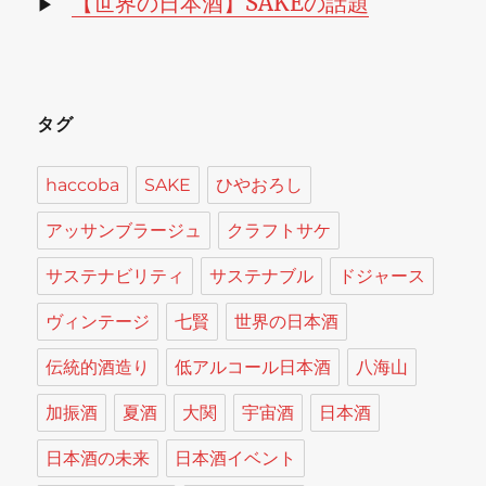
【世界の日本酒】SAKEの話題
▶
タグ
haccoba
SAKE
ひやおろし
アッサンブラージュ
クラフトサケ
サステナビリティ
サステナブル
ドジャース
ヴィンテージ
七賢
世界の日本酒
伝統的酒造り
低アルコール日本酒
八海山
加振酒
夏酒
大関
宇宙酒
日本酒
日本酒の未来
日本酒イベント