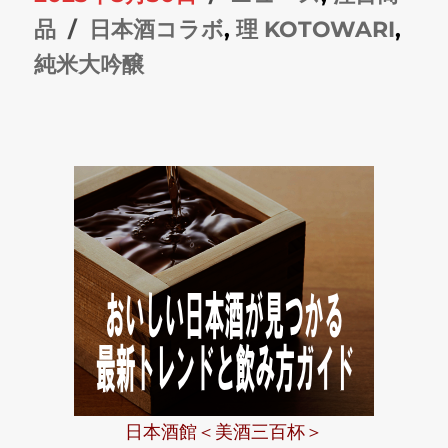
稿
タ
テ
品
日本酒コラボ
,
理 KOTOWARI
,
日:
グ
ゴ
純米大吟醸
リ
ー
日本酒館＜美酒三百杯＞