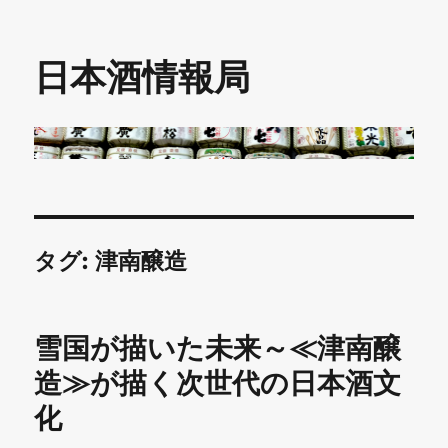
日本酒情報局
タグ:
津南醸造
雪国が描いた未来～≪津南醸
造≫が描く次世代の日本酒文
化