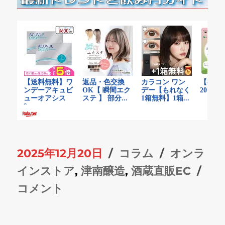
投
カ
タ
2025年12月20日
コラム
オンラ
稿
テ
グ
津
インストア
,
津南醸造
,
酒蔵直販EC
日:
ゴ
南
コメント
リ
醸
ー
造