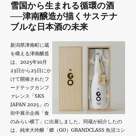
雪国から生まれる循環の酒
オ
──津南醸造が描くサステナ
ン
ブルな日本酒の未来
ラ
イ
新潟県津南町に蔵
ン
を構える津南醸造
ス
は、2025年10月
23日から25日にか
ト
けて開催されたフ
ア
ードテックカンフ
に
ァレンス「SKS
見
JAPAN 2025」の
街中展示企画「食
る
のみらい横丁」に出展しました。同蔵が紹介したの
「
は、純米大吟醸「郷（GO）GRANDCLASS 魚沼コシ