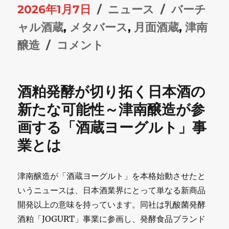
投
カ
タ
2026年1月7日
ニュース
バーチ
稿
テ
グ
ャル酒蔵
,
メタバース
,
月面酒蔵
,
津南
日:
津
ゴ
醸造
コメント
南
リ
醸
ー
酒粕発酵が切り拓く日本酒の
造
新たな可能性～津南醸造が参
が
画する「酒蔵ヨーグルト」事
メ
業とは
タ
バ
津南醸造が「酒蔵ヨーグルト」を本格始動させたと
ー
いうニュースは、日本酒業界にとって単なる新商品
ス
開発以上の意味を持っています。同社は乳酸菌発酵
酒粕「JOGURT」事業に参画し、発酵食品ブランド
上