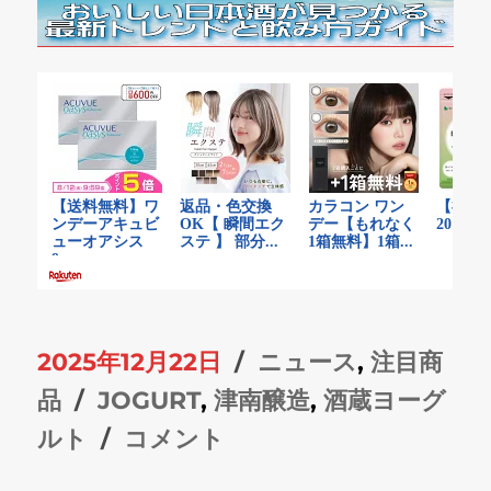
投
カ
2025年12月22日
ニュース
,
注目商
稿
タ
テ
品
JOGURT
,
津南醸造
,
酒蔵ヨーグ
日:
グ
酒
ゴ
ルト
コメント
粕
リ