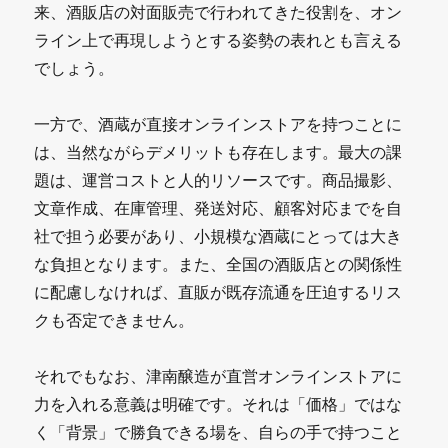
す
来、酒販店の対面販売で行われてきた役割を、オン
る
ライン上で再現しようとする姿勢の表れとも言える
「酒
でしょう。
蔵
一方で、酒蔵が直接オンラインストアを持つことに
ヨ
は、当然ながらデメリットも存在します。最大の課
ー
題は、運営コストと人的リソースです。商品撮影、
グ
文章作成、在庫管理、発送対応、顧客対応までを自
社で担う必要があり、小規模な酒蔵にとっては大き
ル
な負担となります。また、全国の酒販店との関係性
ト」
に配慮しなければ、直販が既存流通を圧迫するリス
事
クも否定できません。
業
それでもなお、津南醸造が直営オンラインストアに
と
力を入れる意義は明確です。それは「価格」ではな
は
く「背景」で勝負できる場を、自らの手で持つこと