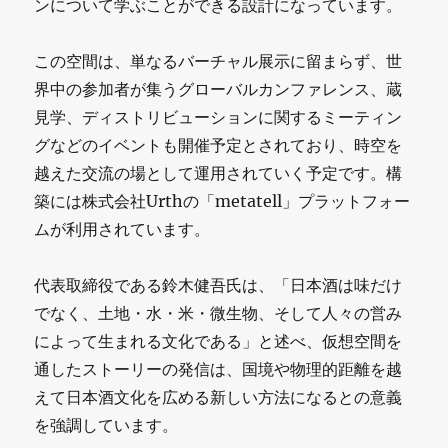
ンについて学ぶことができる設計になっています。
次
世
この空間は、単なるバーチャル展示に留まらず、世
代
界中の参加者が集うグローバルカンファレンス、蔵
の
見学、ディストリビューションに関するミーティン
グなどのイベントも開催予定とされており、時空を
日
越えた交流の場として運用されていく予定です。構
本
築には株式会社Urthの「metatell」プラットフォー
酒
ムが利用されています。
文
代表取締役である鈴木健吾氏は、「日本酒は味だけ
化
でなく、土地・水・米・微生物、そして人々の営み
に
によって生まれる文化である」と述べ、仮想空間を
通したストーリーの発信は、国境や物理的距離を越
えて日本酒文化を広める新しい方法になるとの意義
を強調しています。