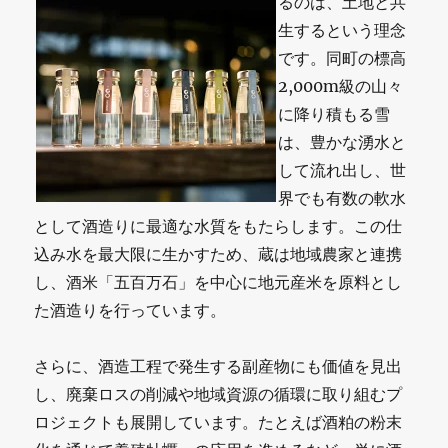
るのは、土地と共
生するという理念
です。同町の標高
2,000m級の山々
に降り積もる雪
は、豊かな湧水と
して流れ出し、世
界でも有数の軟水
として酒造りに最適な水質をもたらします。この仕
込み水を最大限に生かすため、蔵は地域農家と連携
し、酒米「五百万石」を中心に地元産米を原料とし
た酒造りを行っています。
さらに、酒造工程で発生する副産物にも価値を見出
し、廃棄ロスの削減や地域資源の循環に取り組むプ
ロジェクトも展開しています。たとえば酒粕の粉末