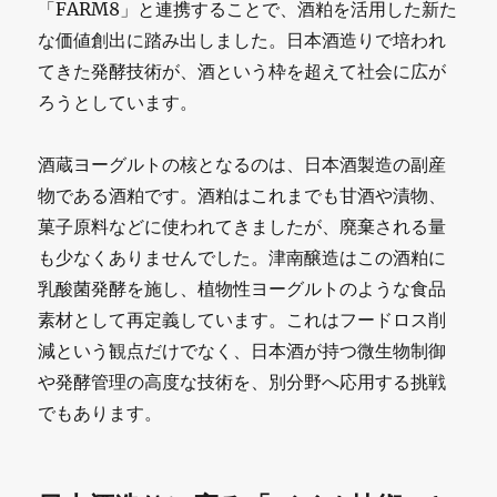
「FARM8」と連携することで、酒粕を活用した新た
の
な価値創出に踏み出しました。日本酒造りで培われ
バ
てきた発酵技術が、酒という枠を超えて社会に広が
ー
ろうとしています。
チ
酒蔵ヨーグルトの核となるのは、日本酒製造の副産
ャ
物である酒粕です。酒粕はこれまでも甘酒や漬物、
ル
菓子原料などに使われてきましたが、廃棄される量
酒
も少なくありませんでした。津南醸造はこの酒粕に
乳酸菌発酵を施し、植物性ヨーグルトのような食品
蔵
素材として再定義しています。これはフードロス削
「月
減という観点だけでなく、日本酒が持つ微生物制御
面
や発酵管理の高度な技術を、別分野へ応用する挑戦
酒
でもあります。
蔵
〜