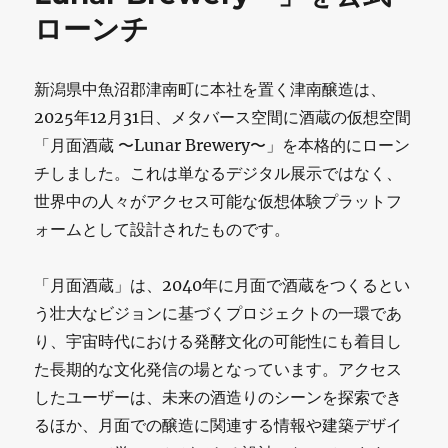
た
ローンチ
未
来
新潟県中魚沼郡津南町に本社を置く津南醸造は、
～
2025年12月31日、メタバース空間に酒蔵の仮想空間
≪
「月面酒蔵 〜Lunar Brewery〜」を本格的にローン
チしました。これは単なるデジタル展示ではなく、
津
世界中の人々がアクセス可能な仮想体験プラットフ
南
ォームとして設計されたものです。
醸
造
「月面酒蔵」は、2040年に月面で酒蔵をつくるとい
う壮大なビジョンに基づくプロジェクトの一環であ
≫
り、宇宙時代における発酵文化の可能性にも着目し
が
た長期的な文化発信の場となっています。アクセス
描
したユーザーは、未来の酒造りのシーンを探索でき
く
るほか、月面での醸造に関連する情報や建築デザイ