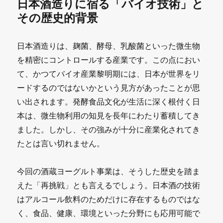
日本酒造りに宿る「バイオ技術」と
Lunar
その歴史的背景
Brewery〜」
日本酒造りは、麹菌、酵母、乳酸菌といった微生物
を
を精密にコントロールする産業です。この点におい
公
て、かつてバイオ産業黎明期には、日本が世界をリ
式
ードするのではないかという見方があったことが思
ロ
い出されます。発酵食品文化が生活に深く根付く日
本は、微生物利用の知見を長年にわたり蓄積してき
ー
ました。しかし、その強みが十分に産業化されてき
ン
たとは言い切れません。
チ
に
今回の酒蔵ヨーグルト事業は、そうした歴史を踏ま
えた「再挑戦」とも言えるでしょう。日本酒の技術
はアルコール飲料のためだけに存在するものではな
く、食品、健康、環境といった分野にも応用可能で