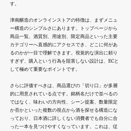
す。
な
可
津南醸造のオンラインストアの特徴は、まずメニュ
能
ー構造のシンプルさにあります。トップページから
商品一覧、酒質別、用途別、限定商品といった主要
性
カテゴリーへ直感的にアクセスでき、どこに何があ
～
るのかが一目で理解できます。視覚的な演出に頼り
津
すぎず、購入という行為を阻害しない設計は、ECと
南
して極めて重要なポイントです。
醸
さらに評価すべきは、商品選びの「切り口」が多層
造
的に用意されている点です。銘柄名だけで並べるの
が
ではなく、味わいの方向性、シーン提案、数量限定
参
か否かといった複数の視点から酒を探せる構造にな
っており、日本酒に詳しくない消費者でも自分に合
画
った一本を見つけやすくなっています。これは、従