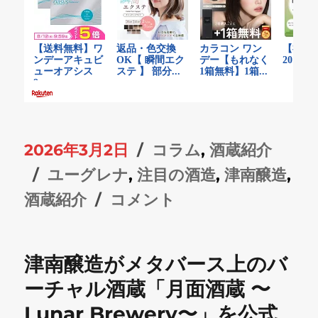
投
カ
2026年3月2日
コラム
,
酒蔵紹介
稿
タ
テ
ユーグレナ
,
注目の酒造
,
津南醸造
,
日:
グ
雪
ゴ
酒蔵紹介
コメント
国
リ
が
ー
津南醸造がメタバース上のバ
描
ーチャル酒蔵「月面酒蔵 〜
い
Lunar Brewery〜」を公式