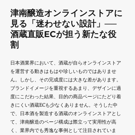
発
ー
津南醸造オンラインストアに
酵
見る「迷わせない設計」──
が
酒蔵直販ECが担う新たな役
切
割
り
拓
日本酒業界において、酒蔵が自らオンラインストア
く
を運営する動きはもはや珍しいものではありませ
日
ん。しかし、その完成度には大きな差があります。
ブランドイメージを重視するあまり、デザインに過
本
度にこだわった結果、目的の商品ページにたどり着
酒
きにくい酒蔵ECも少なくありません。そうした中
の
で、日本酒を製造する酒蔵のオンラインストアとし
新
て、津南醸造のページ構成は際立って実用性が高
く、業界内でも秀逸な事例として注目されていま
た