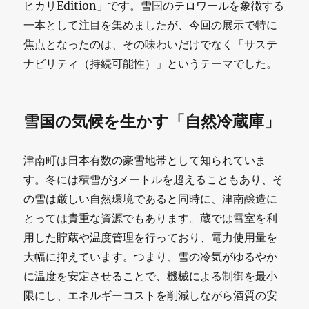
わ
ヒカリEdition」です。雪国のテロワールを象徴する
せ
一本として注目を集めましたが、今回の展示で特に
焦点となったのは、その味わいだけでなく「サステ
な
ナビリティ（持続可能性）」というテーマでした。
い
設
雪国の気候を生かす「自然冷蔵庫」
計
──
津南町は日本有数の豪雪地帯として知られていま
酒
す。冬には積雪が3メートルを超えることもあり、そ
蔵
の雪は厳しい自然環境であると同時に、津南醸造に
直
とっては貴重な資源でもあります。蔵では雪室を利
用した貯蔵や温度管理を行っており、電力使用量を
販
大幅に抑えています。つまり、雪の冷気がゆるやか
EC
に温度を安定させることで、機械による制御を最小
が
限にし、エネルギーコストを削減しながら酒質の安