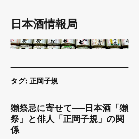
日本酒情報局
タグ:
正岡子規
獺祭忌に寄せて──日本酒「獺
祭」と俳人「正岡子規」の関
係