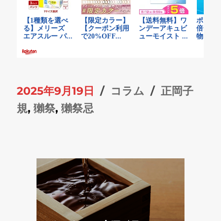
投
カ
タ
2025年9月19日
コラム
正岡子
稿
テ
グ
規
,
獺祭
,
獺祭忌
日:
ゴ
リ
ー