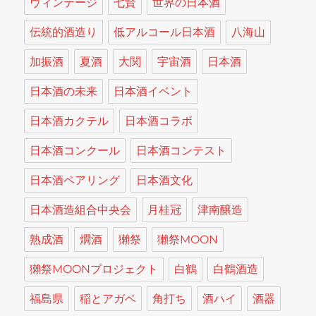
ヴィンテージ
七賢
世界の日本酒
伝統的酒造り
低アルコール日本酒
八海山
加振酒
夏酒
大関
宇宙酒
日本酒
日本酒の未来
日本酒イベント
日本酒カクテル
日本酒コラボ
日本酒コンクール
日本酒コンテスト
日本酒ペアリング
日本酒文化
日本酒造組合中央会
月桂冠
津南醸造
熟成酒
燗酒
獺祭
獺祭MOON
獺祭MOONプロジェクト
白鶴
白鶴酒造
福島県
稲とアガベ
角打ち
酒ハイ
酒器