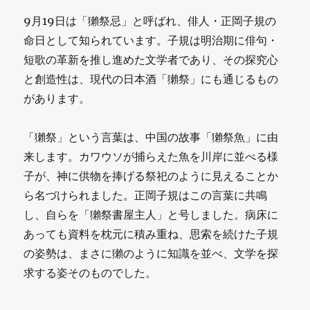
9月19日は「獺祭忌」と呼ばれ、俳人・正岡子規の
命日として知られています。子規は明治期に俳句・
短歌の革新を推し進めた文学者であり、その探究心
と創造性は、現代の日本酒「獺祭」にも通じるもの
があります。
「獺祭」という言葉は、中国の故事「獺祭魚」に由
来します。カワウソが捕らえた魚を川岸に並べる様
子が、神に供物を捧げる祭祀のように見えることか
ら名づけられました。正岡子規はこの言葉に共鳴
し、自らを「獺祭書屋主人」と号しました。病床に
あっても資料を枕元に積み重ね、思索を続けた子規
の姿勢は、まさに獺のように知識を並べ、文学を探
求する姿そのものでした。