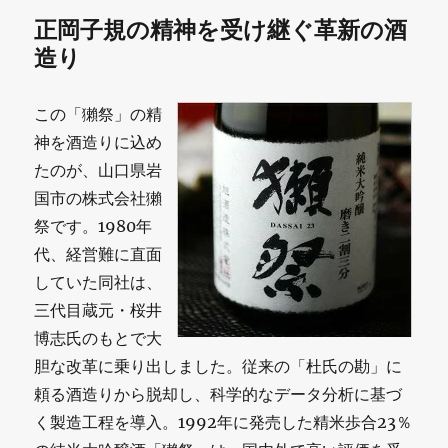
正岡子規の精神を受け継ぐ革新の酒
造り
この「獺祭」の精
神を酒造りに込め
たのが、山口県岩
国市の株式会社獺
祭です。1980年
代、経営難に直面
していた同社は、
三代目蔵元・桜井
博志氏のもとで大
胆な改革に乗り出しました。従来の「杜氏の勘」に
頼る酒造りから脱却し、科学的なデータ分析に基づ
く製造工程を導入。1992年に発売した精米歩合23％