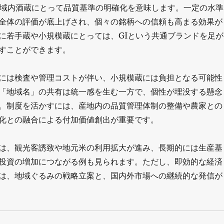
、域内酒蔵にとって品質基準の明確化を意味します。一定の水準
全体の評価が底上げされ、個々の銘柄への信頼も高まる効果が
に若手蔵や小規模蔵にとっては、GIという共通ブランドを足が
すことができます。
には検査や管理コストが伴い、小規模蔵には負担となる可能性
「地域名」の共有は統一感を生む一方で、個性が埋没する懸念
。制度を活かすには、産地内の品質管理体制の整備や農家との
化との融合による付加価値創出が重要です。
は、観光客誘致や地元米の利用拡大が進み、長期的には生産基
投資の増加につながる例も見られます。ただし、即効的な経済
は、地域ぐるみの戦略立案と、国内外市場への継続的な発信が