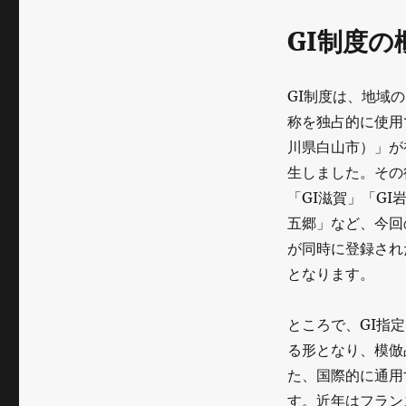
リ
ー
GI制度
GI制度は、地域
称を独占的に使用
川県白山市）」が
生しました。その後
「GI滋賀」「GI
五郷」など、今回
が同時に登録され
となります。
ところで、GI指
る形となり、模倣
た、国際的に通用
す。近年はフラン