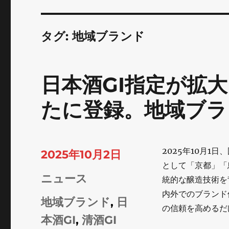
タグ:
地域ブランド
日本酒GI指定が拡
たに登録。地域ブラ
2025年10月1日、
投
2025年10月2日
として「京都」「
稿
カ
ニュース
統的な醸造技術を
日:
内外でのブランド
テ
タ
地域ブランド
,
日
の信頼を高めるだ
ゴ
グ
本酒GI
,
清酒GI