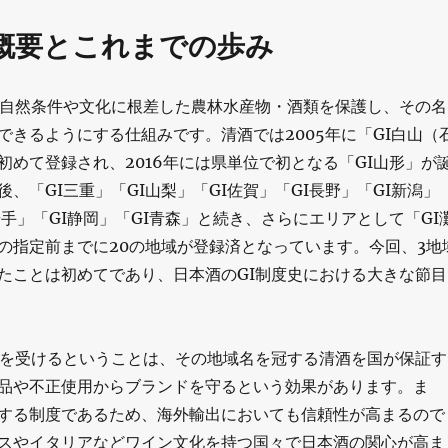
の概要とこれまでの歩み
の自然条件や文化に根差した農林水産物・酒類を保護し、その名
できるようにする仕組みです。清酒では2005年に「GI白山（
初めて登録され、2016年には県単位で初となる「GI山形」が
、「GI三重」「GI山梨」「GI佐賀」「GI長野」「GI新潟」
岩手」「GI静岡」「GI青森」と続き、さらにエリアとして「GI
の指定前までに20の地域が登録済となっています。今回、3地
たことは初めてであり、日本酒のGI制度史における大きな節目
定を受けるということは、その地域名を冠する清酒を国が保証す
品や不正使用からブランドを守るという効果があります。ま
する制度であるため、海外輸出においても信頼性が高まるので
スやイタリアなどワイン文化を持つ国々で日本酒の関心が高ま