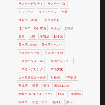
サステナビリティ
サステナブル
ドジャース
ヴィンテージ
七賢
世界の日本酒
伝統的酒造り
低アルコール日本酒
八海山
加振酒
夏酒
大関
宇宙酒
日本酒
日本酒の未来
日本酒イベント
日本酒カクテル
日本酒コラボ
日本酒コンクール
日本酒コンテスト
日本酒ペアリング
日本酒文化
日本酒造組合中央会
月桂冠
津南醸造
熟成酒
燗酒
獺祭
獺祭MOON
獺祭MOONプロジェクト
白鶴
白鶴酒造
福島県
稲とアガベ
角打ち
酒ハイ