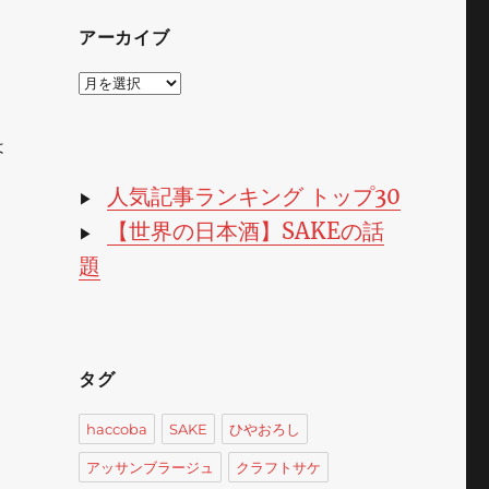
アーカイブ
ア
ー
カ
は
イ
ブ
人気記事ランキング トップ30
▶
【世界の日本酒】SAKEの話
▶
題
タグ
haccoba
SAKE
ひやおろし
アッサンブラージュ
クラフトサケ