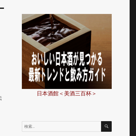
日本酒館＜美酒三百杯＞
伝
検
検
索
索: