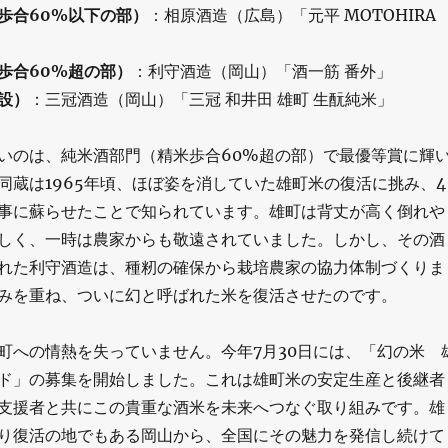
歩合60%以下の部）
：相原酒造（広島）「元平 MOTOHIRA
歩合60%超の部）
：利守酒造（岡山）「酒一筋 番外」
設）
：三冠酒造（岡山）「三冠 和井田 雄町 生酛純米」
いのは、純米酒部門（精米歩合60%超の部）で最優等賞に輝
同蔵は1965年頃、ほぼ姿を消していた雄町米の復活に挑み、4
事に蘇らせたことで知られています。雄町は背丈が高く倒れや
しく、一時は農家からも敬遠されていました。しかし、その酒
れた利守酒造は、種籾の確保から栽培農家の協力体制づくりま
みを重ね、ついに幻と呼ばれた米を復活させたのです。
町への情熱を失っていません。今年7月30日には、「幻の米 
ド」の募集を開始しました。これは雄町米の安定生産と後継者
支援者と共にこの貴重な酒米を未来へつなぐ取り組みです。雄
り復活の地でもある岡山から、全国にその魅力を発信し続けて