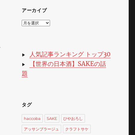
アーカイブ
ア
ー
カ
イ
ブ
て
人気記事ランキング トップ30
▶
【世界の日本酒】SAKEの話
▶
題
タグ
haccoba
SAKE
ひやおろし
アッサンブラージュ
クラフトサケ