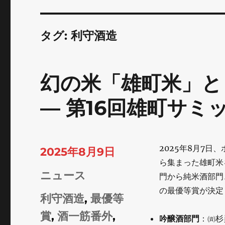
タグ:
利守酒造
幻の米「雄町米」と
― 第16回雄町サミ
2025年8月7
投
2025年8月9日
ら集まった雄町米
稿
カ
ニュース
門から純米酒部門
日:
の最優等賞が決定
テ
タ
利守酒造
,
最優等
ゴ
グ
賞
,
酒一筋番外
,
吟醸酒部門
：㈾杉