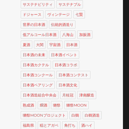
サステナビリティ
サステナブル
ドジャース
ヴィンテージ
七賢
世界の日本酒
伝統的酒造り
低アルコール日本酒
八海山
加振酒
夏酒
大関
宇宙酒
日本酒
日本酒の未来
日本酒イベント
日本酒カクテル
日本酒コラボ
日本酒コンクール
日本酒コンテスト
日本酒ペアリング
日本酒文化
日本酒造組合中央会
月桂冠
津南醸造
熟成酒
燗酒
獺祭
獺祭MOON
獺祭MOONプロジェクト
白鶴
白鶴酒造
福島県
稲とアガベ
角打ち
酒ハイ