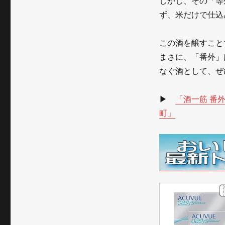
しかし、その「等
ず、米だけで仕込
この酒を醸すこと
まさに、「番外」
なぐ酒として、ぜ
▶
「酒一筋 番
町」