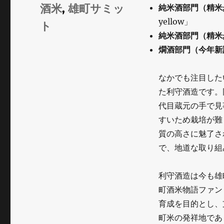
リ
酒米
,
雄町サミッ
純米酒部門（精米
ー
yellow」
ト
純米酒部門（精米
燗酒部門（今年新
なかでも注目した
た利守酒造です。
代目蔵元の手で見
すいため栽培が難
質の高さに魅了さ
で、地道な取り組
利守酒造は今も雄
町酒米物語ファン
育成を目的とし、
町米の発祥地であ