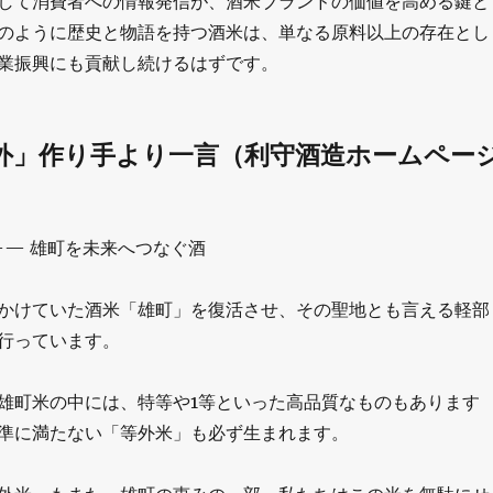
して消費者への情報発信が、酒米ブランドの価値を高める鍵と
のように歴史と物語を持つ酒米は、単なる原料以上の存在とし
業振興にも貢献し続けるはずです。
番外」作り手より一言（利守酒造ホームペー
—— 雄町を未来へつなぐ酒
かけていた酒米「雄町」を復活させ、その聖地とも言える軽部
行っています。
雄町米の中には、特等や1等といった高品質なものもあります
準に満たない「等外米」も必ず生まれます。