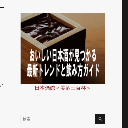
か
日本酒館＜美酒三百杯＞
検
検
索
索: