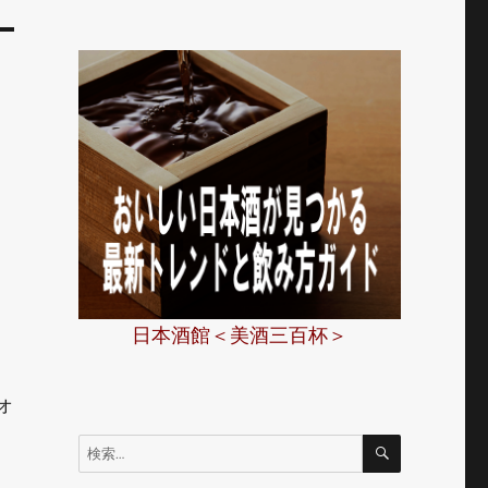
日本酒館＜美酒三百杯＞
オ
検
検
索
索: