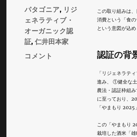
ゴ
タ
パタゴニア
,
リジ
この取り組みは、
リ
グ
ェネラティブ・
消費という「食の
ー
という意図が込め
オーガニック認
証
,
仁井田本家
認証の背
Patagonia
コメント
と
「リジェネラティ
仁
進み、 ①健全な
井
農法・認証枠組み
田
に至っており、2
「やまもり 20
本
家
この「やまもり 
が
栽培した酒米「雄