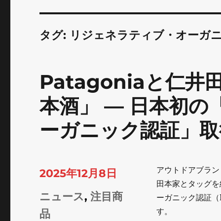
タグ:
リジェネラティブ・オーガ
Patagoniaと仁
本酒」 — 日本初
ーガニック認証」取
アウトドアブランド
投
2025年12月8日
田本家とタッグを
稿
カ
ニュース
,
注目商
ーガニック認証（
日:
す。
テ
品