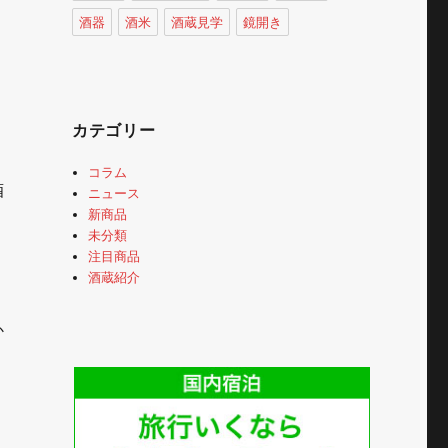
酒器
酒米
酒蔵見学
鏡開き
カテゴリー
コラム
酒
ニュース
新商品
未分類
注目商品
酒蔵紹介
か
す