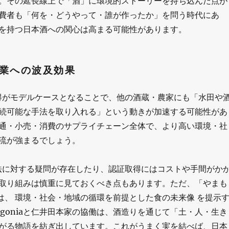
。その延長線上で「酒」に環境的ストーリーを持ち込んだ点が
費者も「何を・どうやって・誰が作ったか」を問う時代にあ
を持つ日本酒への関心は高まる可能性があります。
業への波及効果
得がモデルケースとなることで、他の酒蔵・農家にも「水田や
続可能な手法を取り入れる」という動きが加速する可能性があ
通・小売・消費のサプライチェーン全体で、より高い環境・社
流が強まるでしょう。
法に対する疑問が存在したり、認証取得にはコストや手間がか
取り組みは慎重に見ておくべき点もあります。ただ、「やまも
売は、 環境・社会・地域の循環を前提とした食の未来像 を提示
agoniaと仁井田本家の協働は、酒造りを通じて「土・人・生き
がる物語を紡ぎ出しています。これがうまく実を結べば、日本