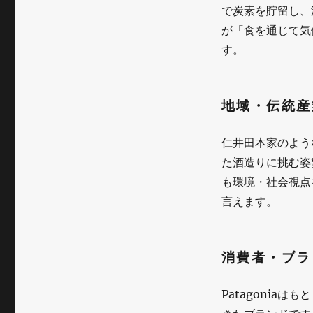
で炭素を貯留し、
「リ
が「食を通じて気
ジ
す。
ェ
ネ
地域・伝統産
ラ
テ
仁井田本家のよう
ィ
た酒造りに挑む姿
も環境・社会視点
ブ・
言えます。
オ
ー
消費者・ブラ
ガ
ニ
Patagonia
ッ