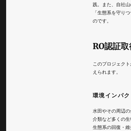
挑
践。また、自社山
「生態系を守りつ
む
のです。
「未
来
RO認証
の
日
このプロジェクト
本
えられます。
酒」
—
環境インパク
日
本
水田やその周辺の
初
介類など多くの生
の
生態系の回復・維