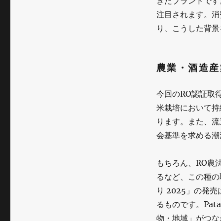
きたブランドです
ク
注目されます。消
り、こうした背景
認
証」
取
農業・酒造産
得
今回のRO認証取
酒
米栽培において持
を
ります。また、流
発
会基準を求める潮
売
もちろん、RO農
に
るなど、この種の
り 2025」の発
るものです。Pat
物・地域」がつな