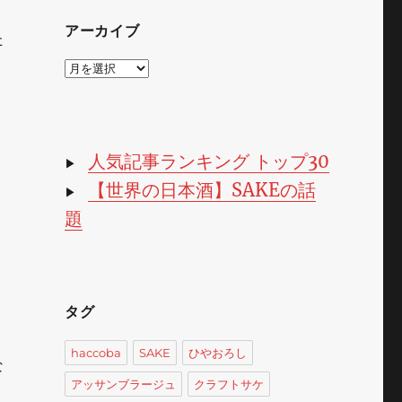
アーカイブ
た
ア
ー
カ
イ
ブ
人気記事ランキング トップ30
▶
【世界の日本酒】SAKEの話
▶
題
タグ
haccoba
SAKE
ひやおろし
な
アッサンブラージュ
クラフトサケ