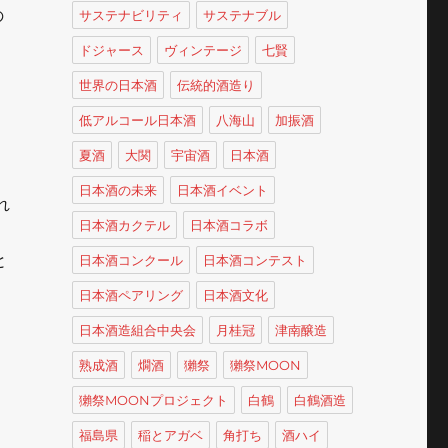
の
サステナビリティ
サステナブル
ドジャース
ヴィンテージ
七賢
世界の日本酒
伝統的酒造り
低アルコール日本酒
八海山
加振酒
夏酒
大関
宇宙酒
日本酒
日本酒の未来
日本酒イベント
れ
日本酒カクテル
日本酒コラボ
と
日本酒コンクール
日本酒コンテスト
日本酒ペアリング
日本酒文化
日本酒造組合中央会
月桂冠
津南醸造
熟成酒
燗酒
獺祭
獺祭MOON
獺祭MOONプロジェクト
白鶴
白鶴酒造
福島県
稲とアガベ
角打ち
酒ハイ