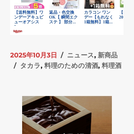
投
カ
2025年10月3日
ニュース
,
新商品
稿
タ
テ
タカラ
,
料理のための清酒
,
料理酒
日:
グ
ゴ
リ
ー