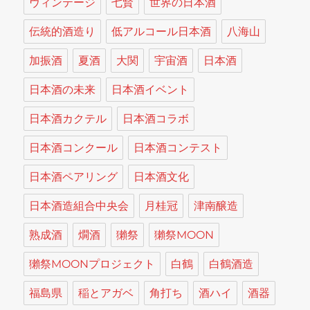
ヴィンテージ
七賢
世界の日本酒
伝統的酒造り
低アルコール日本酒
八海山
加振酒
夏酒
大関
宇宙酒
日本酒
日本酒の未来
日本酒イベント
日本酒カクテル
日本酒コラボ
日本酒コンクール
日本酒コンテスト
日本酒ペアリング
日本酒文化
日本酒造組合中央会
月桂冠
津南醸造
熟成酒
燗酒
獺祭
獺祭MOON
獺祭MOONプロジェクト
白鶴
白鶴酒造
福島県
稲とアガベ
角打ち
酒ハイ
酒器