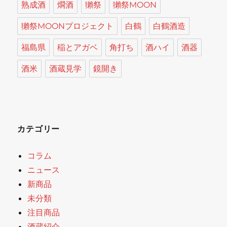
熟成酒
燗酒
獺祭
獺祭MOON
獺祭MOONプロジェクト
白鶴
白鶴酒造
福島県
稲とアガベ
角打ち
酒ハイ
酒器
酒米
酒蔵見学
鏡開き
カテゴリー
コラム
ニュース
新商品
未分類
注目商品
酒蔵紹介