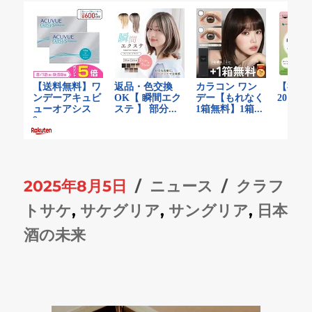
投
カ
タ
2025年8月5日
ニュース
クラフ
稿
テ
グ
トサケ
,
サケグリア
,
サングリア
,
日本
日:
ゴ
酒の未来
リ
ー