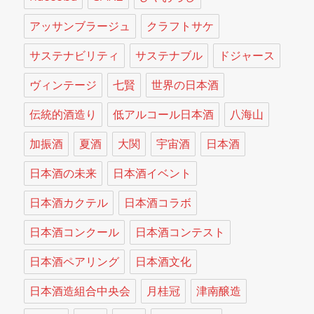
アッサンブラージュ
クラフトサケ
サステナビリティ
サステナブル
ドジャース
ヴィンテージ
七賢
世界の日本酒
伝統的酒造り
低アルコール日本酒
八海山
加振酒
夏酒
大関
宇宙酒
日本酒
日本酒の未来
日本酒イベント
日本酒カクテル
日本酒コラボ
日本酒コンクール
日本酒コンテスト
日本酒ペアリング
日本酒文化
日本酒造組合中央会
月桂冠
津南醸造