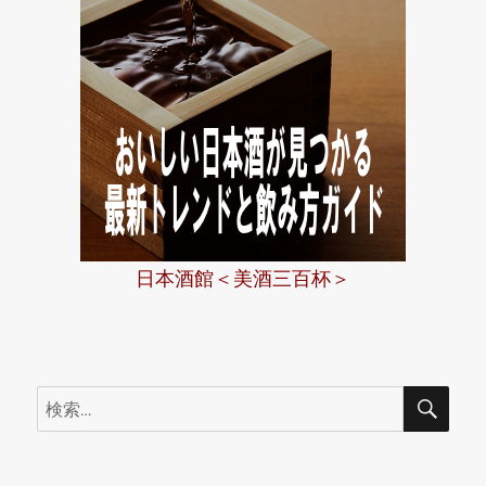
日本酒館＜美酒三百杯＞
検
検
索
索: