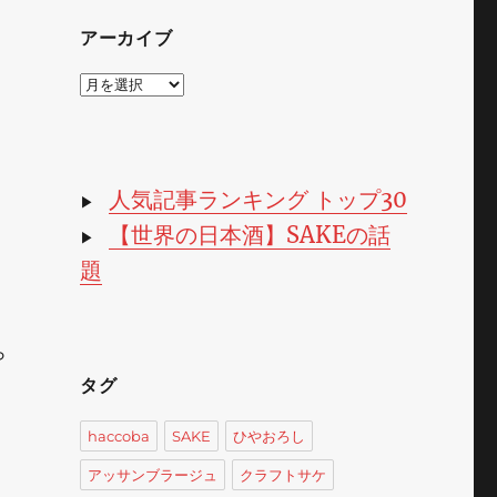
アーカイブ
ア
ー
カ
イ
ブ
人気記事ランキング トップ30
▶
。
【世界の日本酒】SAKEの話
▶
題
ら
タグ
haccoba
SAKE
ひやおろし
知
アッサンブラージュ
クラフトサケ