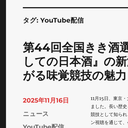
タグ:
YouTube配信
第44回全国きき酒
しての日本酒』の新潮
がる味覚競技の魅力
11月15日、東
投
2025年11月16日
ました。長い歴史
稿
カ
ニュース
競技として知られ
日:
ン視聴を通じて、
テ
タ
YouTube配信
,