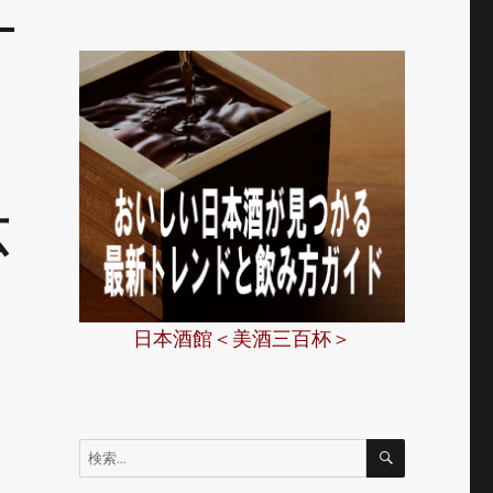
と
広
日本酒館＜美酒三百杯＞
イ
検
検
索
索: