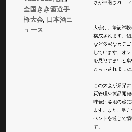
さが中継され、フ
ゴ
グ
全国きき酒選手
リ
権大会
,
日本酒ニ
ー
大会は、筆記試験
ュース
構成されます。個
など多彩なカテゴ
しています。オン
を見逃すまいと集
とも示されました
この大会が業界に
質管理や製品開発
味覚は各地の蔵に
ます。また、地方
ベントを通じて情
す。