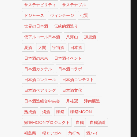
サステナビリティ
サステナブル
ドジャース
ヴィンテージ
七賢
世界の日本酒
伝統的酒造り
低アルコール日本酒
八海山
加振酒
夏酒
大関
宇宙酒
日本酒
日本酒の未来
日本酒イベント
日本酒カクテル
日本酒コラボ
日本酒コンクール
日本酒コンテスト
日本酒ペアリング
日本酒文化
日本酒造組合中央会
月桂冠
津南醸造
熟成酒
燗酒
獺祭
獺祭MOON
獺祭MOONプロジェクト
白鶴
白鶴酒造
福島県
稲とアガベ
角打ち
酒ハイ