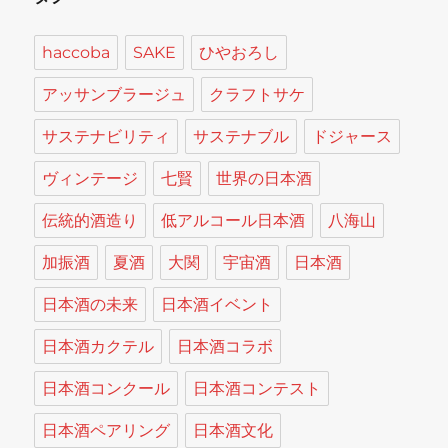
haccoba
SAKE
ひやおろし
アッサンブラージュ
クラフトサケ
サステナビリティ
サステナブル
ドジャース
ヴィンテージ
七賢
世界の日本酒
伝統的酒造り
低アルコール日本酒
八海山
加振酒
夏酒
大関
宇宙酒
日本酒
日本酒の未来
日本酒イベント
日本酒カクテル
日本酒コラボ
日本酒コンクール
日本酒コンテスト
日本酒ペアリング
日本酒文化