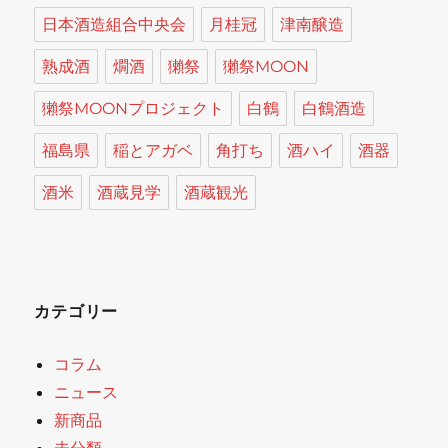
日本酒造組合中央会
月桂冠
津南醸造
熟成酒
燗酒
獺祭
獺祭MOON
獺祭MOONプロジェクト
白鶴
白鶴酒造
福島県
稲とアガベ
角打ち
酒ハイ
酒器
酒米
酒蔵見学
酒蔵観光
カテゴリー
コラム
ニュース
新商品
未分類