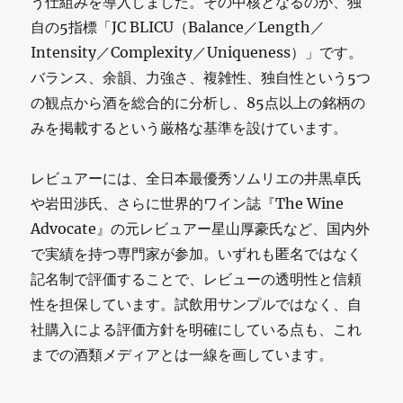
う仕組みを導入しました。その中核となるのが、独
自の5指標「JC BLICU（Balance／Length／
Intensity／Complexity／Uniqueness）」です。
バランス、余韻、力強さ、複雑性、独自性という5つ
の観点から酒を総合的に分析し、85点以上の銘柄の
みを掲載するという厳格な基準を設けています。
レビュアーには、全日本最優秀ソムリエの井黒卓氏
や岩田渉氏、さらに世界的ワイン誌『The Wine
Advocate』の元レビュアー星山厚豪氏など、国内外
で実績を持つ専門家が参加。いずれも匿名ではなく
記名制で評価することで、レビューの透明性と信頼
性を担保しています。試飲用サンプルではなく、自
社購入による評価方針を明確にしている点も、これ
までの酒類メディアとは一線を画しています。