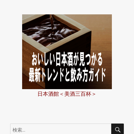
ー
日本酒館＜美酒三百杯＞
検
検
索