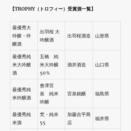
【TROPHY（トロフィー）受賞酒一覧】
最優秀大
出羽桜 大
吟醸・吟
出羽桜酒造
山形県
吟醸酒
醸酒
最優秀純
五橋 純
米大吟醸
米大吟醸
酒井酒造
山口県
酒
50％
會津宮
最優秀純
泉 純米
宮泉銘醸
福島県
米吟醸酒
吟醸
最優秀純
梵・純米
加藤吉平商
福井県
米酒
55
店