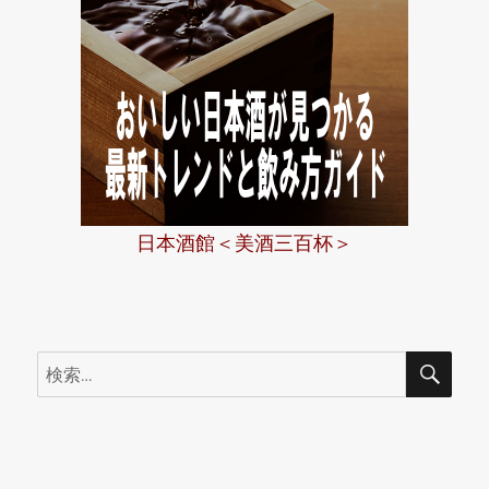
日本酒館＜美酒三百杯＞
検
検
索
索: