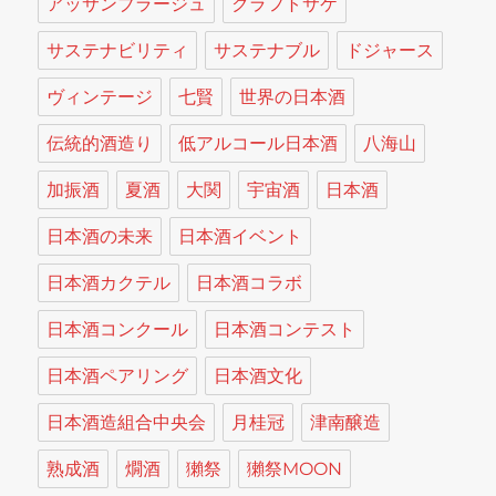
アッサンブラージュ
クラフトサケ
サステナビリティ
サステナブル
ドジャース
ヴィンテージ
七賢
世界の日本酒
伝統的酒造り
低アルコール日本酒
八海山
加振酒
夏酒
大関
宇宙酒
日本酒
日本酒の未来
日本酒イベント
日本酒カクテル
日本酒コラボ
日本酒コンクール
日本酒コンテスト
日本酒ペアリング
日本酒文化
日本酒造組合中央会
月桂冠
津南醸造
熟成酒
燗酒
獺祭
獺祭MOON