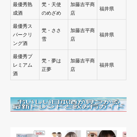
最優秀熟
梵・天使
加藤吉平商
福井県
成酒
のめざめ
店
最優秀ス
梵・ささ
加藤吉平商
パークリ
福井県
雪
店
ング酒
最優秀プ
梵・夢は
加藤吉平商
レミアム
福井県
正夢
店
酒