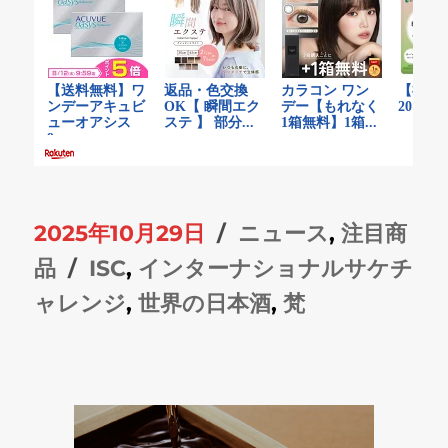
投
カ
2025年10月29日
ニュース
,
注目商
稿
タ
テ
品
ISC
,
インターナショナルサケチ
日:
グ
ゴ
ャレンジ
,
世界の日本酒
,
梵
リ
ー