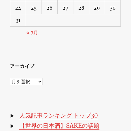
な
24
25
26
27
28
29
30
る
31
か
« 7月
熟
成
日
アーカイブ
本
酒
ア
に
ー
カ
イ
ブ
人気記事ランキング トップ30
▶
【世界の日本酒】SAKEの話題
▶