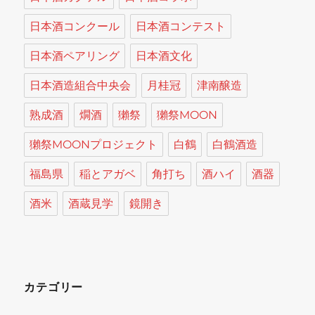
日本酒コンクール
日本酒コンテスト
日本酒ペアリング
日本酒文化
日本酒造組合中央会
月桂冠
津南醸造
熟成酒
燗酒
獺祭
獺祭MOON
獺祭MOONプロジェクト
白鶴
白鶴酒造
福島県
稲とアガベ
角打ち
酒ハイ
酒器
酒米
酒蔵見学
鏡開き
カテゴリー