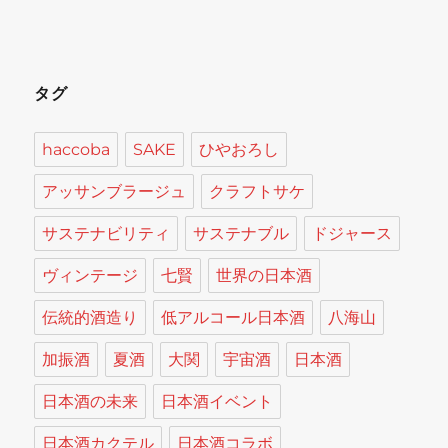
タグ
haccoba
SAKE
ひやおろし
アッサンブラージュ
クラフトサケ
サステナビリティ
サステナブル
ドジャース
ヴィンテージ
七賢
世界の日本酒
伝統的酒造り
低アルコール日本酒
八海山
加振酒
夏酒
大関
宇宙酒
日本酒
日本酒の未来
日本酒イベント
日本酒カクテル
日本酒コラボ