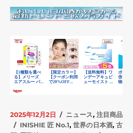
投
カ
2025年12月2日
ニュース
,
注目商品
稿
タ
テ
INISHIE 匠 No.1
,
世界の日本酒
,
古