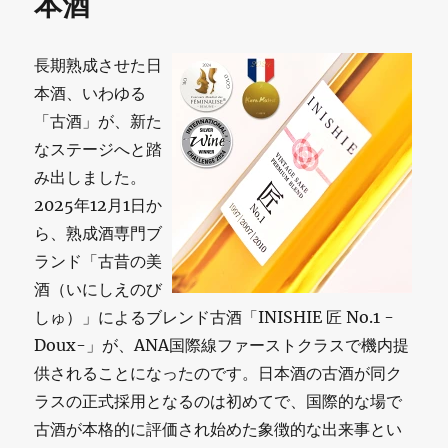
本酒
長期熟成させた日
本酒、いわゆる
「古酒」が、新た
なステージへと踏
み出しました。
2025年12月1日か
ら、熟成酒専門ブ
ランド「古昔の美
酒（いにしえのび
しゅ）」によるブレンド古酒「INISHIE 匠 No.1 -
Doux-」が、ANA国際線ファーストクラスで機内提
供されることになったのです。日本酒の古酒が同ク
ラスの正式採用となるのは初めてで、国際的な場で
古酒が本格的に評価され始めた象徴的な出来事とい