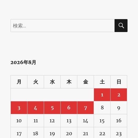
ス
に
検
検
初
索
索:
採
用
～
2026年8月
2026
年、
月
火
水
木
金
土
日
飛
1
2
躍
3
4
5
6
7
8
9
の
10
11
12
13
14
15
16
年
と
17
18
19
20
21
22
23