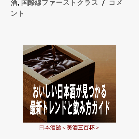
日:
グ
ゴ
『古
酒
,
国際線ファーストクラス
コメ
リ
酒』
ント
ー
ANA
国
際
線
フ
ァ
ー
ス
ト
ク
日本酒館＜美酒三百杯＞
ラ