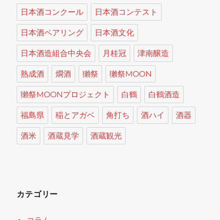
日本酒コンクール
日本酒コンテスト
日本酒ペアリング
日本酒文化
日本酒造組合中央会
月桂冠
津南醸造
熟成酒
燗酒
獺祭
獺祭MOON
獺祭MOONプロジェクト
白鶴
白鶴酒造
福島県
稲とアガベ
角打ち
酒ハイ
酒器
酒米
酒蔵見学
酒蔵観光
カテゴリー
コラム