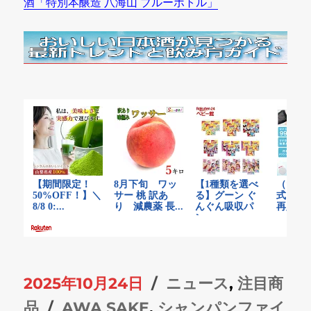
酒「特別本醸造 八海山 ブルーボトル」
投
カ
2025年10月24日
ニュース
,
注目商
稿
タ
テ
品
AWA SAKE
,
シャンパンファイ