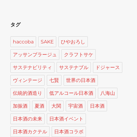
タグ
haccoba
SAKE
ひやおろし
アッサンブラージュ
クラフトサケ
サステナビリティ
サステナブル
ドジャース
ヴィンテージ
七賢
世界の日本酒
伝統的酒造り
低アルコール日本酒
八海山
加振酒
夏酒
大関
宇宙酒
日本酒
日本酒の未来
日本酒イベント
日本酒カクテル
日本酒コラボ