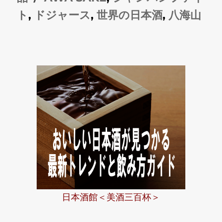
日:
グ
ゴ
ト
,
ドジャース
,
世界の日本酒
,
八海山
リ
ー
日本酒館＜美酒三百杯＞