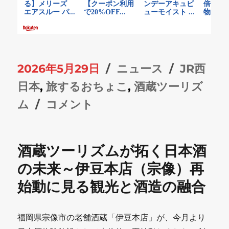
投
カ
タ
2026年5月29日
ニュース
JR西
稿
テ
グ
日本
,
旅するおちょこ
,
酒蔵ツーリズ
日:
日
ゴ
ム
コメント
本
リ
酒
ー
酒蔵ツーリズムが拓く日本酒
は
の未来～伊豆本店（宗像）再
『移
始動に見る観光と酒造の融合
動
す
福岡県宗像市の老舗酒蔵「伊豆本店」が、今月より