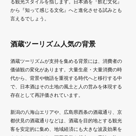
こ
る観光スタイルを指します。日本酒を『飲む文化』
から『知って感じる文化』へと進化させる試みとも
season2」
言えるでしょう。
が
示
酒蔵ツーリズム人気の背景
す
酒
酒蔵ツーリズムが支持を集める背景には、消費者の
蔵
価値観の変化があります。大量生産・大量消費の時
ツ
代から、背景や物語を重視する時代へと移行する中
ー
で、日本酒はその土地の風土と人の営みを体現する
存在として再評価されています。
リ
ズ
新潟の八海山エリアや、広島県西条の酒蔵通り、京
ム
都伏見の酒蔵通りなどは、酒蔵を目的地とする観光
新
客を安定的に集め、地域経済にも大きな波及効果を