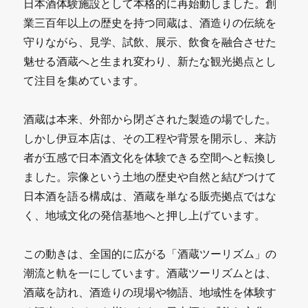
る
日本酒体験施設として本格的に再始動しました。創
文
業三百年以上の歴史を持つ同蔵は、酒造りの伝統を
守りながら、見学、試飲、展示、飲食を融合させた
化』
魅せる酒蔵へと生まれ変わり、新たな観光拠点とし
に
て注目を集めています。
な
る
酒蔵は本来、外部から閉ざされた製造の場でした。
しかし伊豆本店は、その工程や背景を開示し、来訪
～
者が五感で日本酒文化を体験できる空間へと転換し
「旅
ました。宗像という土地の歴史や自然と結びつけて
す
日本酒を語る構成は、酒蔵を単なる販売拠点ではな
る
く、地域文化の発信基地へと押し上げています。
お
この動きは、全国的に広がる「酒蔵ツーリズム」の
ち
潮流と軌を一にしています。酒蔵ツーリズムとは、
ょ
酒蔵を訪れ、酒造りの現場や物語、地域性を体験す