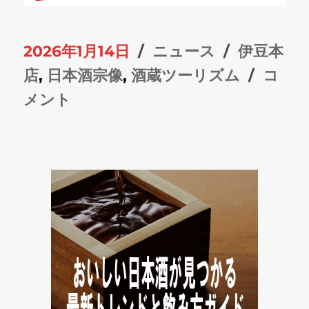
投
カ
タ
2026年1月14日
ニュース
伊豆本
稿
テ
グ
酒
店
,
日本酒宗像
,
酒蔵ツーリズム
コ
日:
ゴ
蔵
メント
リ
ツ
ー
ー
リ
ズ
ム
が
拓
く