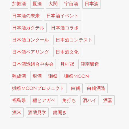
加振酒
夏酒
大関
宇宙酒
日本酒
日本酒の未来
日本酒イベント
日本酒カクテル
日本酒コラボ
日本酒コンクール
日本酒コンテスト
日本酒ペアリング
日本酒文化
日本酒造組合中央会
月桂冠
津南醸造
熟成酒
燗酒
獺祭
獺祭MOON
獺祭MOONプロジェクト
白鶴
白鶴酒造
福島県
稲とアガベ
角打ち
酒ハイ
酒器
酒米
酒蔵見学
鏡開き