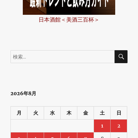
日
本
日本酒館＜美酒三百杯＞
酒
の
未
検
検
来
索
索:
～
伊
豆
2026年8月
本
店
月
火
水
木
金
土
日
（宗
1
2
像）