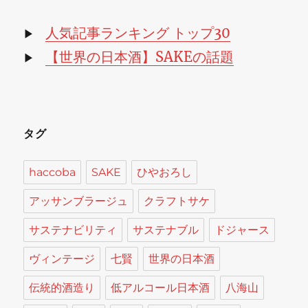
イ
合
ブ
人気記事ランキング トップ30
▶
に
【世界の日本酒】SAKEの話題
▶
タグ
haccoba
SAKE
ひやおろし
アッサンブラージュ
クラフトサケ
サステナビリティ
サステナブル
ドジャース
ヴィンテージ
七賢
世界の日本酒
伝統的酒造り
低アルコール日本酒
八海山