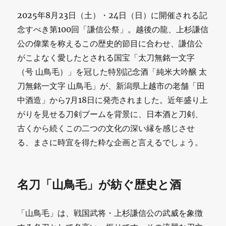
2025年8月23日（土）・24日（日）に開催される記
念すべき第100回「謙信公祭」。越後の龍、上杉謙信
公の偉業を称えるこの歴史的節目に合わせ、謙信公
がこよなく愛したとされる国宝「太刀無銘一文字
（号 山鳥毛）」を冠した特別記念酒「純米大吟醸 太
刀無銘一文字 山鳥毛」が、新潟県上越市の老舗「田
中酒造」から7月18日に発売されました。近年盛り上
がりを見せる刀剣ブームを背景に、日本酒と刀剣、
古くから続くこの二つの文化の深い縁を感じさせ
る、まさに時宜を得た粋な企画と言えるでしょう。
名刀「山鳥毛」が紡ぐ歴史と酒
「山鳥毛」は、戦国武将・上杉謙信公の武威を象徴