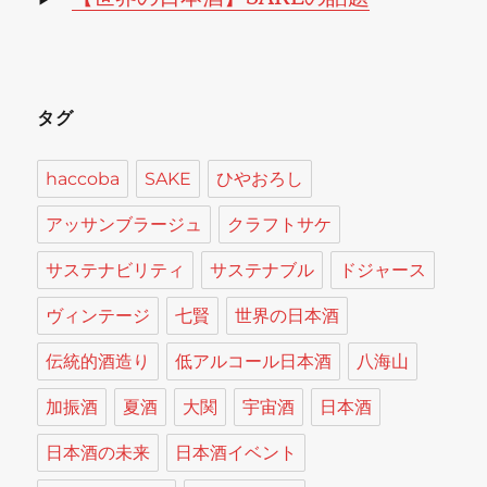
タグ
haccoba
SAKE
ひやおろし
アッサンブラージュ
クラフトサケ
サステナビリティ
サステナブル
ドジャース
ヴィンテージ
七賢
世界の日本酒
伝統的酒造り
低アルコール日本酒
八海山
加振酒
夏酒
大関
宇宙酒
日本酒
日本酒の未来
日本酒イベント