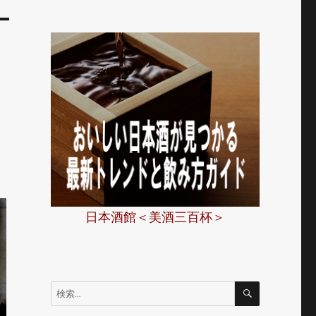
日本酒館＜美酒三百杯＞
検
検
索
索: