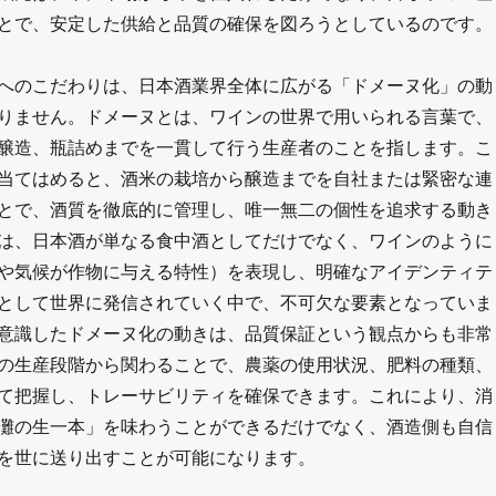
とで、安定した供給と品質の確保を図ろうとしているのです。
へのこだわりは、日本酒業界全体に広がる「ドメーヌ化」の動
りません。ドメーヌとは、ワインの世界で用いられる言葉で、
醸造、瓶詰めまでを一貫して行う生産者のことを指します。こ
当てはめると、酒米の栽培から醸造までを自社または緊密な連
とで、酒質を徹底的に管理し、唯一無二の個性を追求する動き
は、日本酒が単なる食中酒としてだけでなく、ワインのように
や気候が作物に与える特性）を表現し、明確なアイデンティテ
として世界に発信されていく中で、不可欠な要素となっていま
意識したドメーヌ化の動きは、品質保証という観点からも非常
の生産段階から関わることで、農薬の使用状況、肥料の種類、
て把握し、トレーサビリティを確保できます。これにより、消
灘の生一本」を味わうことができるだけでなく、酒造側も自信
を世に送り出すことが可能になります。