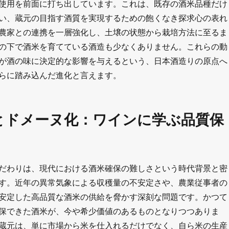
使用を前面に打ち出しています。これは、既存の酒米品種だけ
い、蔵元の目指す酒質を実現するための飽くなき探求心の表れ
農家との連携を一層強化し、土壌の状態から栽培方法に至るま
の下で酒米を育てている酒造も少なくありません。これらの動
が酒の味に決定的な影響を与えるという、日本酒造りの原点へ
らに踏み込んだ進化と言えます。
とドメーヌ化：ワインに学ぶ品質保
だわりは、現代における酒米確保の難しさという時代背景と密
す。近年の異常気象による収穫量の不安定さや、農業従事者の
安定した高品質な酒米の供給を脅かす深刻な問題です。かつて
保できた酒米が、今や希少価値のあるものとなりつつありま
蔵元は、単に市場から米を仕入れるだけでなく、自ら米の生産