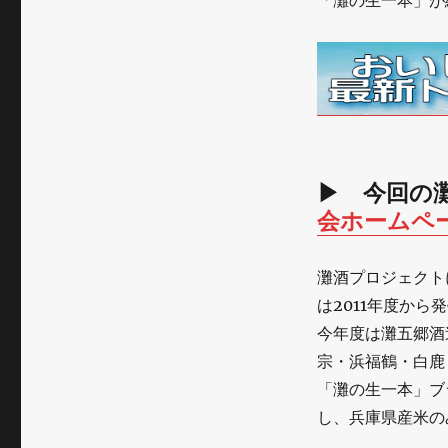
「灘の生一本」が
▶ 今回の
会ホームペ
灘酒プロジェクト
は2011年度から
今年度は灘五郷酒
宗・浜福鶴・白鹿
「灘の生一本」ブ
し、兵庫県産米の