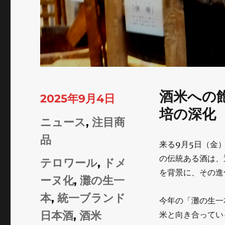
酒米への
投
2025年9月4日
培の深化
稿
カ
ニュース
,
注目商
日:
テ
品
来る9月5日（金
ゴ
の伝統ある酒は、
タ
テロワール
,
ドメ
を背景に、その進
リ
グ
ーヌ化
,
灘の生一
ー
本
,
統一ブランド
今年の「灘の生一
日本酒
,
酒米
米と向き合ってい