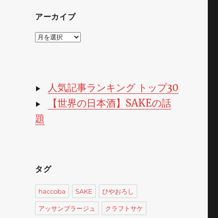
アーカイブ
ア
ー
カ
イ
ブ
人気記事ランキング トップ30
▶
【世界の日本酒】SAKEの話
▶
題
タグ
haccoba
SAKE
ひやおろし
アッサンブラージュ
クラフトサケ