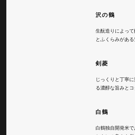
沢の鶴
生酛造りによって
とふくらみがある
剣菱
じっくりと丁寧に
る濃醇な旨みとコ
白鶴
白鶴独自開発米で