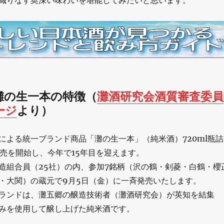
織りなす奥深い味わいを堪能してみたいと思います。
灘の生一本の特徴（
灘酒研究会酒質審査委員
ージ
より）
による統一ブランド商品「灘の生一本」（純米酒）720ml瓶詰
発売を開始し、今年で15年目を迎えます。
造組合員（25社）の内、参加7銘柄（沢の鶴・剣菱・白鶴・櫻
・大関）の蔵元で9月5日（金）に一斉発売いたします。
ランドは、灘五郷の醸造技術者（灘酒研究会）が英知を結集
みを使用して醸し上げた純米酒です。