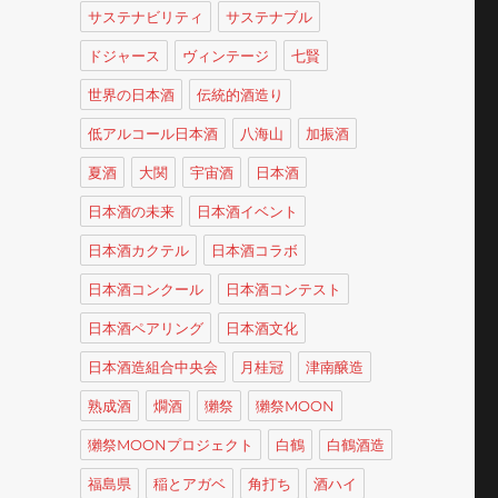
サステナビリティ
サステナブル
ドジャース
ヴィンテージ
七賢
世界の日本酒
伝統的酒造り
低アルコール日本酒
八海山
加振酒
夏酒
大関
宇宙酒
日本酒
日本酒の未来
日本酒イベント
日本酒カクテル
日本酒コラボ
日本酒コンクール
日本酒コンテスト
日本酒ペアリング
日本酒文化
日本酒造組合中央会
月桂冠
津南醸造
熟成酒
燗酒
獺祭
獺祭MOON
獺祭MOONプロジェクト
白鶴
白鶴酒造
福島県
稲とアガベ
角打ち
酒ハイ