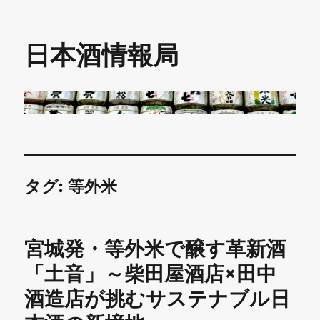
日本酒情報局
タグ:
等外米
宮城発・等外米で醸す革新酒
「土音」～柴田屋酒店×田中
酒造店が挑むサステナブル日