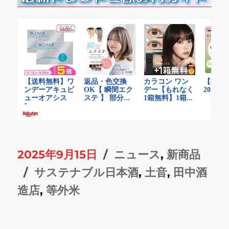
投
カ
2025年9月15日
ニュース
,
新商品
稿
タ
テ
サステナブル日本酒
,
土音
,
田中酒
日:
グ
ゴ
造店
,
等外米
リ
ー