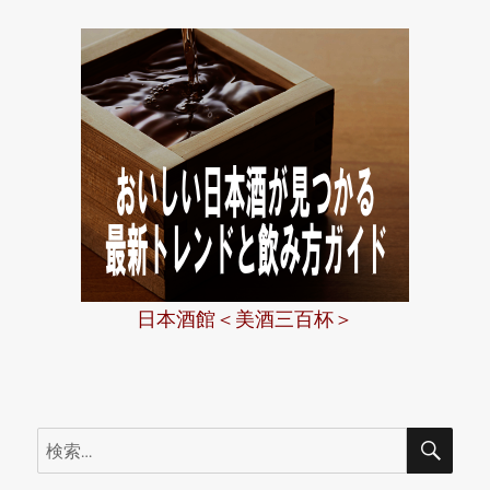
日本酒館＜美酒三百杯＞
検
検
索
索: