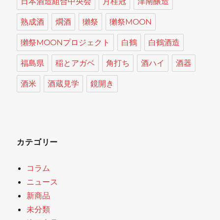
日本酒造組合中央会
月桂冠
津南醸造
熟成酒
燗酒
獺祭
獺祭MOON
獺祭MOONプロジェクト
白鶴
白鶴酒造
福島県
稲とアガベ
角打ち
酒ハイ
酒器
酒米
酒蔵見学
鏡開き
カテゴリー
コラム
ニュース
新商品
未分類