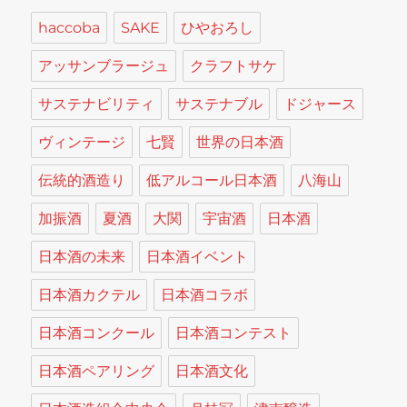
haccoba
SAKE
ひやおろし
アッサンブラージュ
クラフトサケ
サステナビリティ
サステナブル
ドジャース
ヴィンテージ
七賢
世界の日本酒
伝統的酒造り
低アルコール日本酒
八海山
加振酒
夏酒
大関
宇宙酒
日本酒
日本酒の未来
日本酒イベント
日本酒カクテル
日本酒コラボ
日本酒コンクール
日本酒コンテスト
日本酒ペアリング
日本酒文化