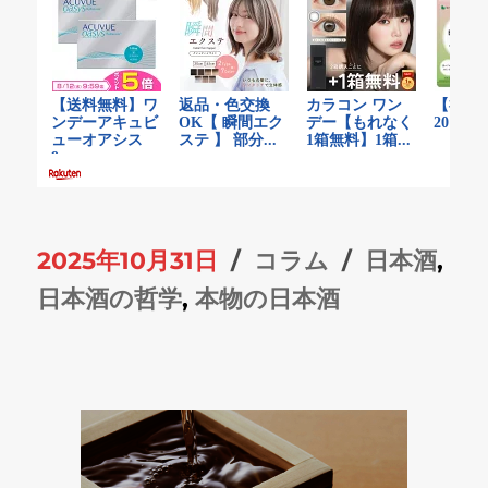
投
カ
タ
2025年10月31日
コラム
日本酒
,
稿
テ
グ
日本酒の哲学
,
本物の日本酒
日:
ゴ
リ
ー