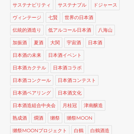
サステナビリティ
サステナブル
ドジャース
ヴィンテージ
七賢
世界の日本酒
伝統的酒造り
低アルコール日本酒
八海山
加振酒
夏酒
大関
宇宙酒
日本酒
日本酒の未来
日本酒イベント
日本酒カクテル
日本酒コラボ
日本酒コンクール
日本酒コンテスト
日本酒ペアリング
日本酒文化
日本酒造組合中央会
月桂冠
津南醸造
熟成酒
燗酒
獺祭
獺祭MOON
獺祭MOONプロジェクト
白鶴
白鶴酒造