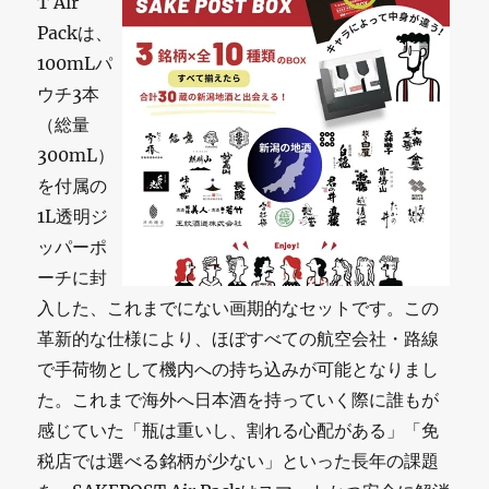
T Air
Packは、
100mLパ
ウチ3本
（総量
300mL）
を付属の
1L透明ジ
ッパーポ
ーチに封
入した、これまでにない画期的なセットです。この
革新的な仕様により、ほぼすべての航空会社・路線
で手荷物として機内への持ち込みが可能となりまし
た。これまで海外へ日本酒を持っていく際に誰もが
感じていた「瓶は重いし、割れる心配がある」「免
税店では選べる銘柄が少ない」といった長年の課題