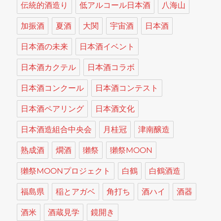
伝統的酒造り
低アルコール日本酒
八海山
加振酒
夏酒
大関
宇宙酒
日本酒
日本酒の未来
日本酒イベント
日本酒カクテル
日本酒コラボ
日本酒コンクール
日本酒コンテスト
日本酒ペアリング
日本酒文化
日本酒造組合中央会
月桂冠
津南醸造
熟成酒
燗酒
獺祭
獺祭MOON
獺祭MOONプロジェクト
白鶴
白鶴酒造
福島県
稲とアガベ
角打ち
酒ハイ
酒器
酒米
酒蔵見学
鏡開き