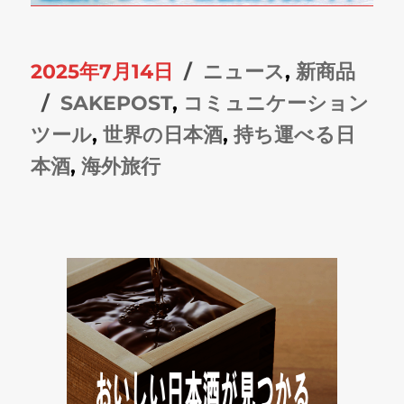
投
カ
2025年7月14日
ニュース
,
新商品
稿
タ
テ
SAKEPOST
,
コミュニケーション
日:
グ
ゴ
ツール
,
世界の日本酒
,
持ち運べる日
リ
本酒
,
海外旅行
ー