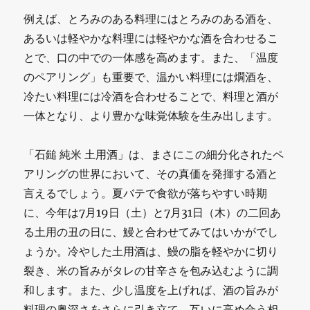
例えば、とろみのある料理にはとろみのある酒を、
あるいは軽やかな料理には軽やかな酒を合わせるこ
とで、口の中での一体感を高めます。また、「温度
のペアリング」も重要で、温かい料理には燗酒を、
冷たい料理には冷酒を合わせることで、料理と酒が
一体となり、より豊かな味覚体験を生み出します。
「石鎚 純米 土用酒」は、まさにこの細分化されたペ
アリングの世界において、その真価を発揮する酒と
言えるでしょう。夏バテで食欲が落ちやすい時期
に、今年は7月19日（土）と7月31日（木）の二回あ
る土用の丑の日に、鰻と合わせてみてはいかがでし
ょうか。冷やした土用酒は、鰻の脂を軽やかに切り
裂き、米の旨みがタレの甘辛さを包み込むように調
和します。また、少し温度を上げれば、酒の旨みが
料理の奥深さをさらに引き立て、互いに高め合う相