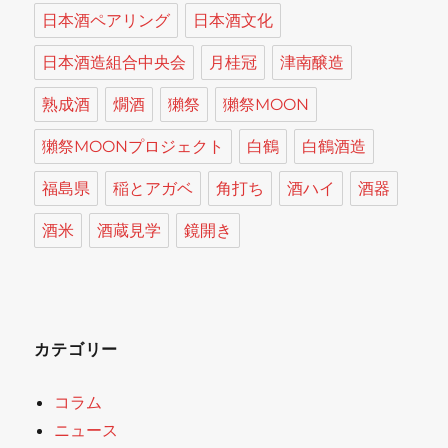
日本酒ペアリング
日本酒文化
日本酒造組合中央会
月桂冠
津南醸造
熟成酒
燗酒
獺祭
獺祭MOON
獺祭MOONプロジェクト
白鶴
白鶴酒造
福島県
稲とアガベ
角打ち
酒ハイ
酒器
酒米
酒蔵見学
鏡開き
カテゴリー
コラム
ニュース