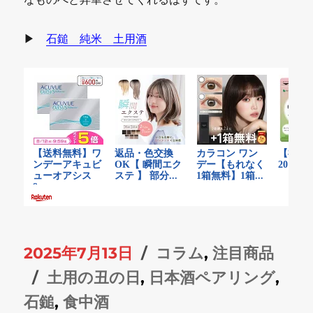
▶
石鎚 純米 土用酒
投
カ
2025年7月13日
コラム
,
注目商品
稿
タ
テ
土用の丑の日
,
日本酒ペアリング
,
日:
グ
ゴ
石鎚
,
食中酒