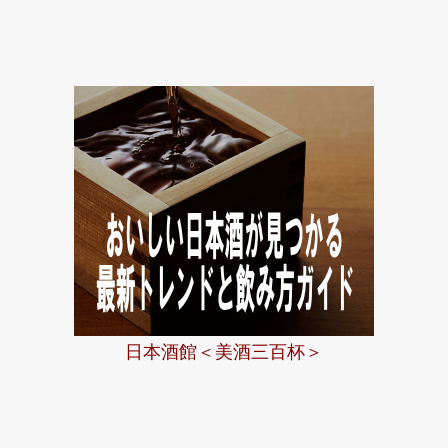
リ
ー
日本酒館＜美酒三百杯＞