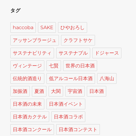
タグ
haccoba
SAKE
ひやおろし
アッサンブラージュ
クラフトサケ
サステナビリティ
サステナブル
ドジャース
ヴィンテージ
七賢
世界の日本酒
伝統的酒造り
低アルコール日本酒
八海山
加振酒
夏酒
大関
宇宙酒
日本酒
日本酒の未来
日本酒イベント
日本酒カクテル
日本酒コラボ
日本酒コンクール
日本酒コンテスト