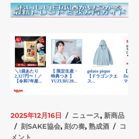
投
カ
2025年12月16日
ニュース
,
新商品
稿
タ
テ
刻
刻SAKE協会
,
刻の奏
,
熟成酒
コ
日:
グ
ゴ
SAKE
メント