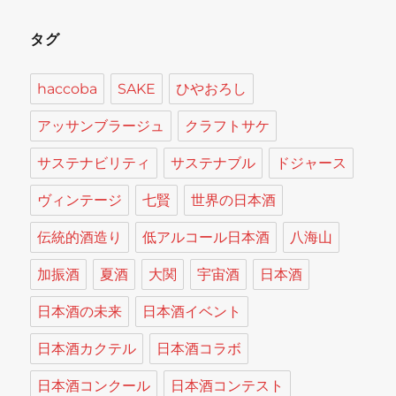
タグ
haccoba
SAKE
ひやおろし
アッサンブラージュ
クラフトサケ
サステナビリティ
サステナブル
ドジャース
ヴィンテージ
七賢
世界の日本酒
伝統的酒造り
低アルコール日本酒
八海山
加振酒
夏酒
大関
宇宙酒
日本酒
日本酒の未来
日本酒イベント
日本酒カクテル
日本酒コラボ
日本酒コンクール
日本酒コンテスト