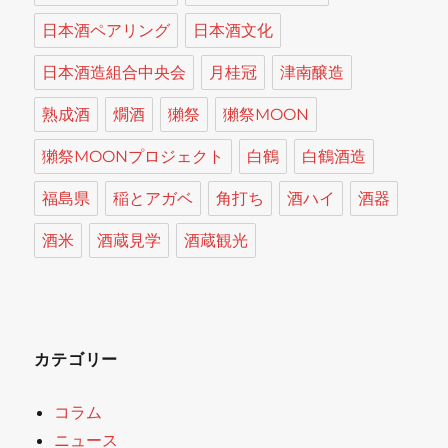
日本酒ペアリング
日本酒文化
日本酒造組合中央会
月桂冠
津南醸造
熟成酒
燗酒
獺祭
獺祭MOON
獺祭MOONプロジェクト
白鶴
白鶴酒造
福島県
稲とアガベ
角打ち
酒ハイ
酒器
酒米
酒蔵見学
酒蔵観光
カテゴリー
コラム
ニュース