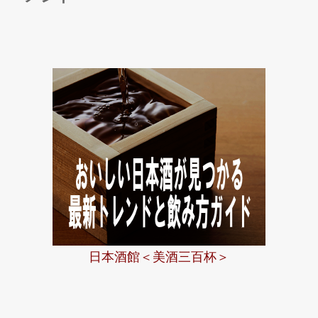
リ
協
ー
会
『刻
の
奏』
が
挑
む
日
本
日本酒館＜美酒三百杯＞
酒
の