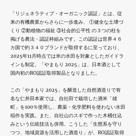
「リジェネラティブ・オーガニック認証」とは、従
来の有機農業からさらに一歩進み、 ①健全な土壌づ
くり ②動植物の福祉 ③社会的公平性 の３つの柱を
掲げる農法・認証枠組みです。この認証は世界４６
カ国で約３４０ブランドが取得するに至っており、
2025年11月時点では米の水田を対象としたガイドラ
インも制定。「やまもり 2025」は、日本酒として
国内初のRO認証取得製品となりました。
この「やまもり 2025」を醸造した自然酒造りで有
名な仁井田本家では、自社田で栽培した酒米「雄
町」を100％使用し、農薬・化学肥料を使わない水田
稲作を実践。また、自社山のスギで作った木桶仕込
みという伝統技法も併用。こうした「生態系を守り
つつ、地域資源を活用した酒造り」が、RO認証取得