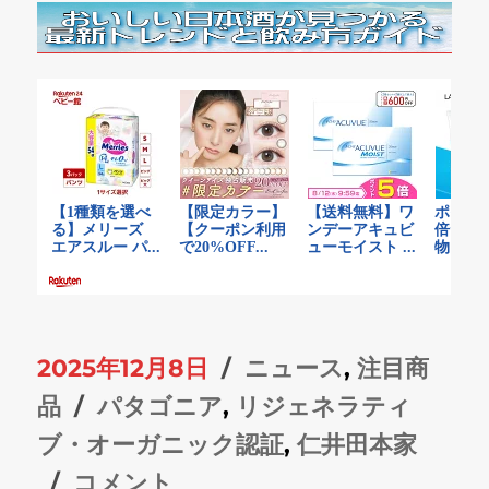
投
カ
2025年12月8日
ニュース
,
注目商
稿
タ
テ
品
パタゴニア
,
リジェネラティ
日:
グ
ゴ
ブ・オーガニック認証
,
仁井田本家
Patagonia
リ
コメント