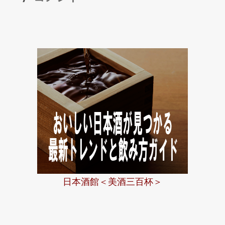
と
ー
仁
井
田
本
家
が
挑
む
「未
日本酒館＜美酒三百杯＞
来
の