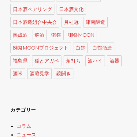
日本酒ペアリング
日本酒文化
日本酒造組合中央会
月桂冠
津南醸造
熟成酒
燗酒
獺祭
獺祭MOON
獺祭MOONプロジェクト
白鶴
白鶴酒造
福島県
稲とアガベ
角打ち
酒ハイ
酒器
酒米
酒蔵見学
鏡開き
カテゴリー
コラム
ニュース