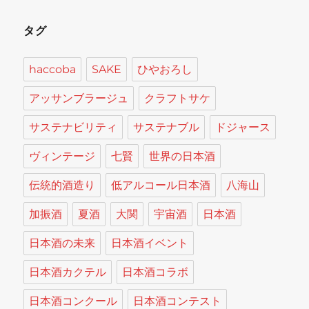
酒
タグ
を
発
haccoba
SAKE
ひやおろし
売
アッサンブラージュ
クラフトサケ
に
サステナビリティ
サステナブル
ドジャース
ヴィンテージ
七賢
世界の日本酒
伝統的酒造り
低アルコール日本酒
八海山
加振酒
夏酒
大関
宇宙酒
日本酒
日本酒の未来
日本酒イベント
日本酒カクテル
日本酒コラボ
日本酒コンクール
日本酒コンテスト