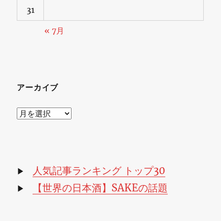
テ
31
ィ
« 7月
ブ・
オ
ー
アーカイブ
ガ
ニ
ア
ッ
ー
ク
カ
イ
認
ブ
人気記事ランキング トップ30
▶
証」
【世界の日本酒】SAKEの話題
▶
取
得