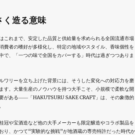
さく造る意味
はこれまで、安定した品質と供給量を求められる全国流通市場
消費者の嗜好が多様化し、特定の地域やスタイル、香味個性を
中で、「一つの味で全国をカバーする」時代は過ぎつつありま
ルワリーを立ち上げた背景には、そうした変化への対応力を磨
ます。大量生産のノウハウを持つ大手こそ、小規模で柔軟な開
がある――「HAKUTSURU SAKE CRAFT」は、その象徴的
。
桂冠や宝酒造など他の大手メーカーも限定醸造やコラボ製品を
おり、かつて“実験的な挑戦”が地酒蔵の専売特許だった時代