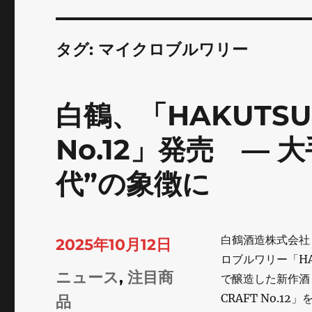
タグ:
マイクロブルワリー
白鶴、「HAKUTSUR
No.12」発売 ―
代”の象徴に
白鶴酒造株式会社
投
2025年10月12日
ロブルワリー「HAK
稿
カ
ニュース
,
注目商
で醸造した新作酒「H
日:
CRAFT No.1
テ
品