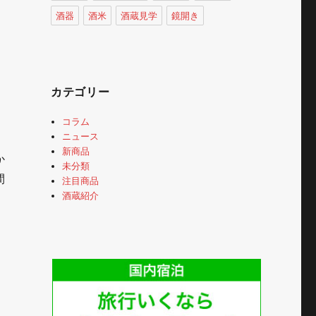
酒器
酒米
酒蔵見学
鏡開き
カテゴリー
コラム
ニュース
新商品
か
未分類
間
注目商品
酒蔵紹介