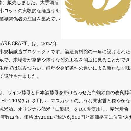
9本）販売しました。大手酒造
小ロットの実験的な酒造りを
業界関係者の注目を集めてい
SAKE CRAFT」は、2024年
小規模醸造プロジェクトです。酒造資料館の一角に設けられた
蔵で、来場者が発酵や搾りなどの工程を間近に見ることができ
生産では試みづらい、酵母や発酵条件の違いによる新たな香味
て設計されました。
2」は、ワイン酵母と日本酒酵母を掛け合わせた白鶴独自の改良酵
34、Hi-TRP475）を用い、マスカットのような果実香と穏やかな
純米酒。オリジナル酒米「白鶴錦」を100％使用し、精米歩合
度数12％。価格は720mlで税込6,600円と高価格帯に位置づ