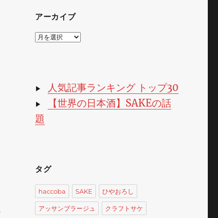
アーカイブ
ア
ー
カ
イ
ブ
人気記事ランキング トップ30
▶
【世界の日本酒】SAKEの話
▶
題
タグ
haccoba
SAKE
ひやおろし
アッサンブラージュ
クラフトサケ
か