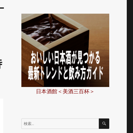
時
日本酒館＜美酒三百杯＞
検
検
索
索: