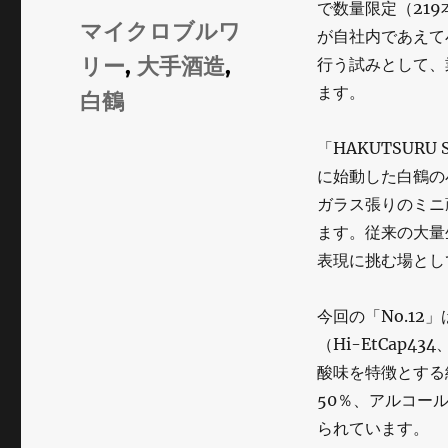
で数量限定（21
ゴ
タ
マイクロブルワ
が自社内であえて
リ
グ
リー
,
大手酒造
,
行う試みとして、
ー
ます。
白鶴
「HAKUTSURU 
に始動した白鶴の
ガラス張りのミニ
ます。従来の大量
表現に挑む場とし
今回の「No.1
（Hi-EtCap4
酸味を特徴とする
50％、アルコール
られています。