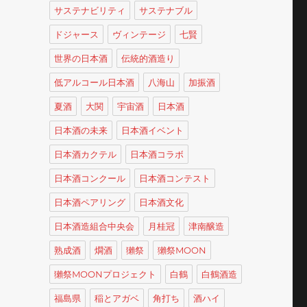
サステナビリティ
サステナブル
ドジャース
ヴィンテージ
七賢
世界の日本酒
伝統的酒造り
低アルコール日本酒
八海山
加振酒
夏酒
大関
宇宙酒
日本酒
日本酒の未来
日本酒イベント
日本酒カクテル
日本酒コラボ
日本酒コンクール
日本酒コンテスト
日本酒ペアリング
日本酒文化
日本酒造組合中央会
月桂冠
津南醸造
熟成酒
燗酒
獺祭
獺祭MOON
獺祭MOONプロジェクト
白鶴
白鶴酒造
福島県
稲とアガベ
角打ち
酒ハイ