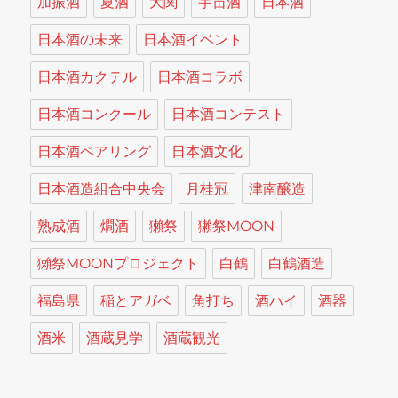
加振酒
夏酒
大関
宇宙酒
日本酒
日本酒の未来
日本酒イベント
日本酒カクテル
日本酒コラボ
日本酒コンクール
日本酒コンテスト
日本酒ペアリング
日本酒文化
日本酒造組合中央会
月桂冠
津南醸造
熟成酒
燗酒
獺祭
獺祭MOON
獺祭MOONプロジェクト
白鶴
白鶴酒造
福島県
稲とアガベ
角打ち
酒ハイ
酒器
酒米
酒蔵見学
酒蔵観光