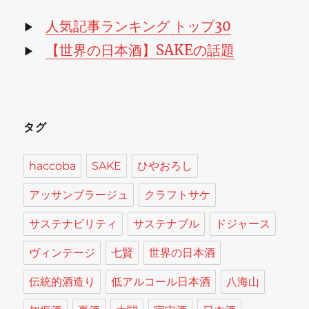
イ
ブ
人気記事ランキング トップ30
▶
【世界の日本酒】SAKEの話題
▶
タグ
haccoba
SAKE
ひやおろし
アッサンブラージュ
クラフトサケ
サステナビリティ
サステナブル
ドジャース
ヴィンテージ
七賢
世界の日本酒
伝統的酒造り
低アルコール日本酒
八海山