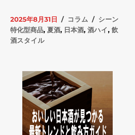
投
カ
タ
2025年8月31日
コラム
シーン
稿
テ
グ
特化型商品
,
夏酒
,
日本酒
,
酒ハイ
,
飲
日:
ゴ
酒スタイル
リ
ー