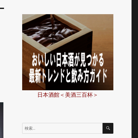
テ
日本酒館＜美酒三百杯＞
検
検
索
索: