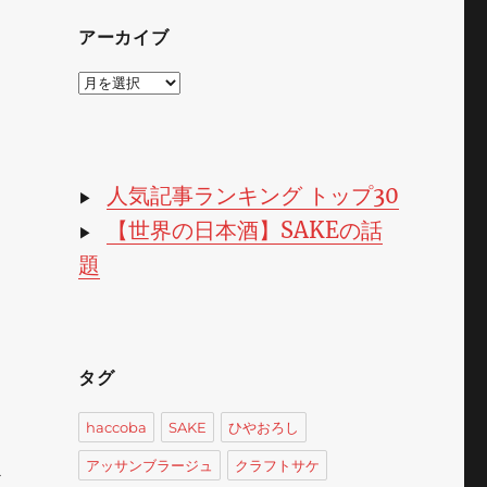
アーカイブ
ア
ー
カ
イ
ブ
人気記事ランキング トップ30
▶
【世界の日本酒】SAKEの話
▶
題
タグ
haccoba
SAKE
ひやおろし
アッサンブラージュ
クラフトサケ
ど