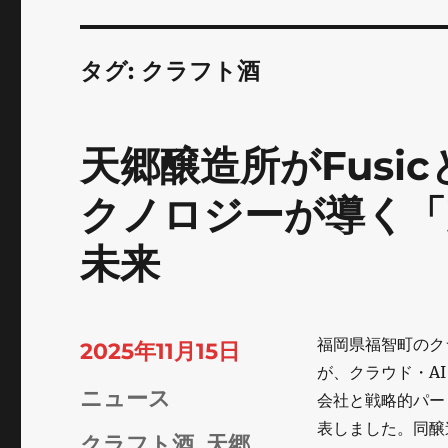
タグ:
クラフト酒
天郷醸造所がFusi
クノロジーが導く「
未来
福岡県福智町のク
投
2025年11月15日
が、クラウド・AI・
稿
カ
ニュース
会社と戦略的パー
日:
表しました。同醸
テ
タ
クラフト酒
,
天郷