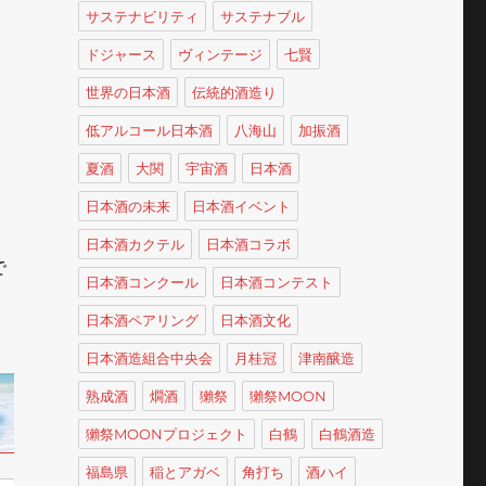
サステナビリティ
サステナブル
ドジャース
ヴィンテージ
七賢
世界の日本酒
伝統的酒造り
低アルコール日本酒
八海山
加振酒
夏酒
大関
宇宙酒
日本酒
日本酒の未来
日本酒イベント
日本酒カクテル
日本酒コラボ
で
日本酒コンクール
日本酒コンテスト
日本酒ペアリング
日本酒文化
日本酒造組合中央会
月桂冠
津南醸造
熟成酒
燗酒
獺祭
獺祭MOON
獺祭MOONプロジェクト
白鶴
白鶴酒造
福島県
稲とアガベ
角打ち
酒ハイ