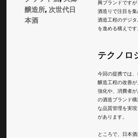
興ブランドですが
ゴ
グ
醸造所
,
次世代日
酒造りで注目を集
リ
本酒
酒造工程のデジタ
ー
を進める構えです
テクノロ
今回の提携では、
醸造工程の改善が
強化や、消費者が
の酒造ブランド構
な品質管理を実現
があります。
ところで、日本酒