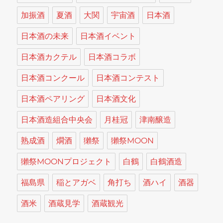
加振酒
夏酒
大関
宇宙酒
日本酒
日本酒の未来
日本酒イベント
日本酒カクテル
日本酒コラボ
日本酒コンクール
日本酒コンテスト
日本酒ペアリング
日本酒文化
日本酒造組合中央会
月桂冠
津南醸造
熟成酒
燗酒
獺祭
獺祭MOON
獺祭MOONプロジェクト
白鶴
白鶴酒造
福島県
稲とアガベ
角打ち
酒ハイ
酒器
酒米
酒蔵見学
酒蔵観光