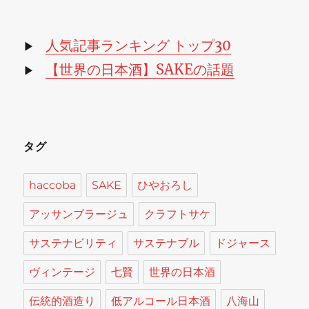
カ
イ
ブ
人気記事ランキング トップ30
▶
【世界の日本酒】SAKEの話題
▶
タグ
haccoba
SAKE
ひやおろし
アッサンブラージュ
クラフトサケ
サステナビリティ
サステナブル
ドジャース
ヴィンテージ
七賢
世界の日本酒
伝統的酒造り
低アルコール日本酒
八海山