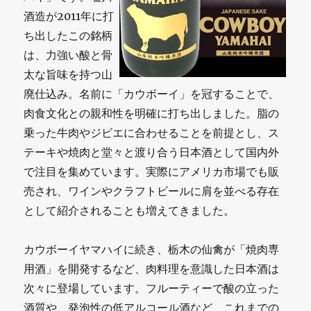
酒造が2011年に打
ち出したこの銘柄
は、力強い酸と骨
太な旨味を持つ山
廃仕込み。名前に「カウボーイ」を冠することで、
肉食文化との親和性を明確に打ち出しました。脂の
乗った牛肉やジビエに合わせることを前提とし、ス
テーキや焼肉と堂々と渡り合う日本酒として国内外
で注目を集めています。実際にアメリカ市場でも販
売され、ワインやクラフトビールに肩を並べる存在
として紹介されることも増えてきました。
カウボーイヤマハイに続き、栃木の仙禽が「焼肉専
用酒」を開発するなど、肉料理を意識した日本酒は
次々に登場しています。フルーティーで酸の立った
酒質や、発泡性の低アルコール酒など、これまでの