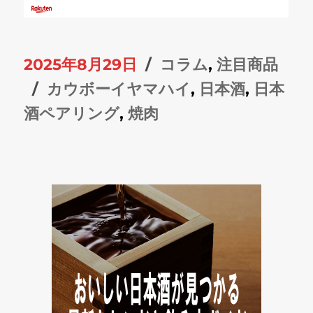
投
カ
2025年8月29日
コラム
,
注目商品
稿
タ
テ
カウボーイヤマハイ
,
日本酒
,
日本
日:
グ
ゴ
酒ペアリング
,
焼肉
リ
ー