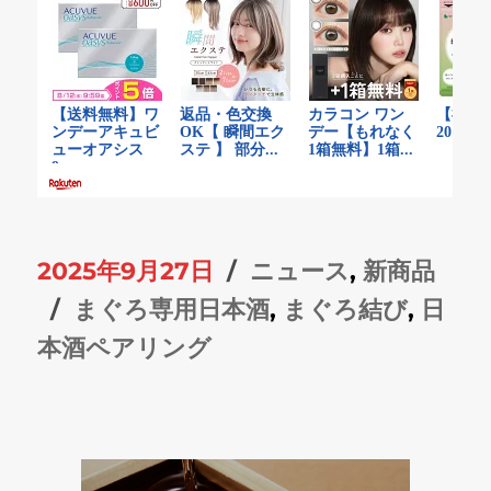
投
カ
2025年9月27日
ニュース
,
新商品
稿
タ
テ
まぐろ専用日本酒
,
まぐろ結び
,
日
日:
グ
ゴ
本酒ペアリング
リ
ー