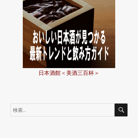
日本酒館＜美酒三百杯＞
検
検
索
索: