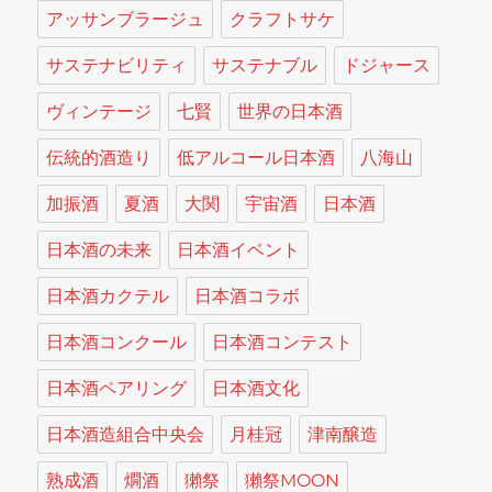
アッサンブラージュ
クラフトサケ
サステナビリティ
サステナブル
ドジャース
ヴィンテージ
七賢
世界の日本酒
伝統的酒造り
低アルコール日本酒
八海山
加振酒
夏酒
大関
宇宙酒
日本酒
日本酒の未来
日本酒イベント
日本酒カクテル
日本酒コラボ
日本酒コンクール
日本酒コンテスト
日本酒ペアリング
日本酒文化
日本酒造組合中央会
月桂冠
津南醸造
熟成酒
燗酒
獺祭
獺祭MOON