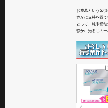
『文
化
お歳暮という習慣
静かに支持を得て
力』
とって、純米稲穂
に
静かに光るこの一