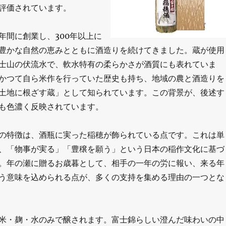
評価されています。
年間に創業し、300年以上に
豊かな自然の恵みとともに酒造りを続けてきました。蔵が使用
士山の伏流水で、軟水特有の柔らかさが酒質にも表れていま
かつて自ら米作を行っていた歴史も持ち、地域の農と酒造りを
土地に根ざす蔵」として知られています。この背景が、後述す
も色濃く反映されています。
の特徴は、酒瓶に実った稲穂が飾られている点です。これは単
、「物事が実る」「豊穣を願う」という日本の稲作文化に基づ
。年の瀬に贈るお歳暮として、相手の一年の労に報い、来る年
う意味を込められる点が、多くの支持を集める理由の一つとな
米・麹・水のみで醸されます。富士錦らしい澄んだ味わいの中