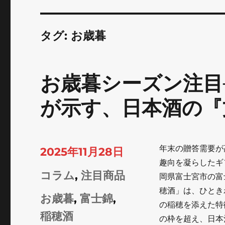
タグ:
お歳暮
お歳暮シーズン注目
が示す、日本酒の『
年末の贈答需要が
投
2025年11月28日
趣向を凝らしたギ
稿
カ
コラム
,
注目商品
岡県富士宮市の富
日:
穂酒」は、ひとき
テ
タ
お歳暮
,
富士錦
,
の稲穂を添えた特
ゴ
グ
稲穂酒
の枠を超え、日本