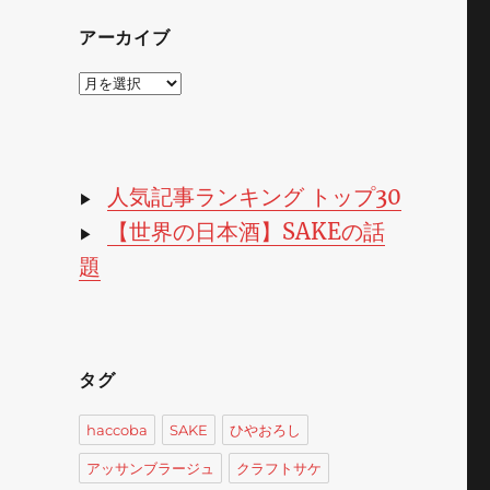
アーカイブ
ア
ー
カ
イ
ブ
人気記事ランキング トップ30
▶
【世界の日本酒】SAKEの話
▶
題
タグ
haccoba
SAKE
ひやおろし
アッサンブラージュ
クラフトサケ