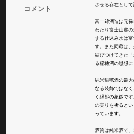
リ
させる存在として
お
コメント
ー
歳
富士錦酒造は元禄
暮
わたり富士山麓の
する仕込み水は富
シ
す。また同蔵は、
ー
結びつけてきた「
ズ
る稲穂酒の思想に
ン
純米稲穂酒の最大
注
なる装飾ではなく
目
く縁起の象徴です
──
の実りを祈るとい
富
っています。
士
酒質は純米酒で、