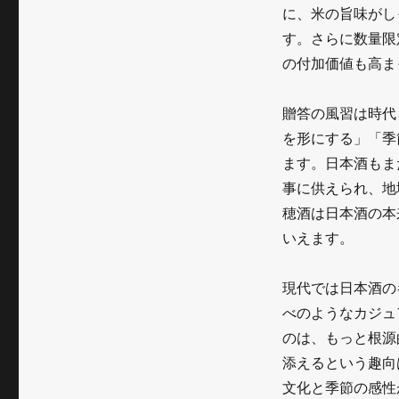
錦
に、米の旨味がし
「純
す。さらに数量限
米
の付加価値も高ま
稲
贈答の風習は時代
穂
を形にする」「季
酒」
ます。日本酒もま
が
事に供えられ、地
穂酒は日本酒の本
示
いえます。
す、
日
現代では日本酒の
本
べのようなカジュ
のは、もっと根源
酒
添えるという趣向
の
文化と季節の感性