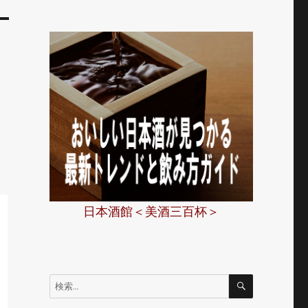
」
日本酒館＜美酒三百杯＞
検
検
索
索: