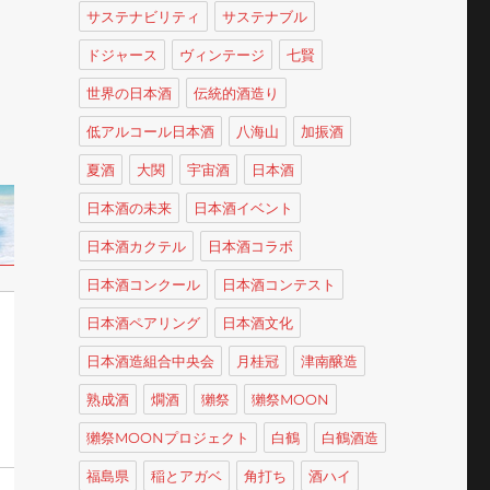
サステナビリティ
サステナブル
ドジャース
ヴィンテージ
七賢
世界の日本酒
伝統的酒造り
低アルコール日本酒
八海山
加振酒
夏酒
大関
宇宙酒
日本酒
日本酒の未来
日本酒イベント
日本酒カクテル
日本酒コラボ
日本酒コンクール
日本酒コンテスト
日本酒ペアリング
日本酒文化
日本酒造組合中央会
月桂冠
津南醸造
熟成酒
燗酒
獺祭
獺祭MOON
獺祭MOONプロジェクト
白鶴
白鶴酒造
福島県
稲とアガベ
角打ち
酒ハイ