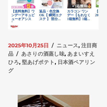
投
カ
2025年10月25日
ニュース
,
注目商
稿
タ
テ
品
あさりの酒蒸し味
,
あまいすえ
日:
グ
ゴ
ひろ
,
堅あげポテト
,
日本酒ペアリン
リ
グ
ー