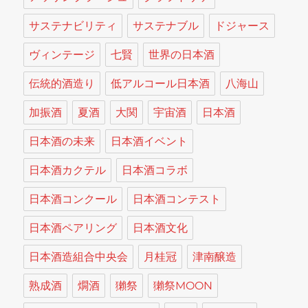
サステナビリティ
サステナブル
ドジャース
ヴィンテージ
七賢
世界の日本酒
伝統的酒造り
低アルコール日本酒
八海山
加振酒
夏酒
大関
宇宙酒
日本酒
日本酒の未来
日本酒イベント
日本酒カクテル
日本酒コラボ
日本酒コンクール
日本酒コンテスト
日本酒ペアリング
日本酒文化
日本酒造組合中央会
月桂冠
津南醸造
熟成酒
燗酒
獺祭
獺祭MOON