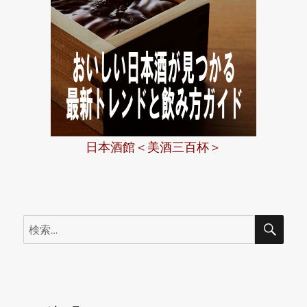
日本酒館＜美酒三百杯＞
検
検
索
索: